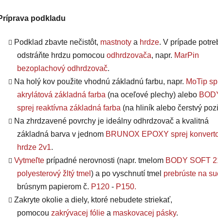
Príprava podkladu
Podklad zbavte nečistôt,
mastnoty
a
hrdze
. V prípade potre
odstráňte hrdzu pomocou
odhrdzovača
, napr.
MarPin
bezoplachový odhrdzovač
.
Na holý kov použite vhodnú základnú farbu, napr.
MoTip sp
akrylátová základná farba
(na oceľové plechy) alebo
BODY
sprej reaktívna základná farba
(na hliník alebo čerstvý pozi
Na zhrdzavené povrchy je ideálny odhrdzovač a kvalitná
základná barva v jednom
BRUNOX EPOXY sprej konverto
hrdze 2v1
.
Vytmeľte
prípadné nerovnosti (napr. tmelom
BODY SOFT 2
polyesterový žltý tmel
) a po vyschnutí tmel
prebrúste na s
brúsnym papierom č.
P120
-
P150
.
Zakryte okolie a diely, ktoré nebudete striekať,
pomocou
zakrývacej fólie
a
maskovacej pásky
.