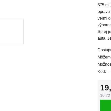
375 ml 
0,0
opravu 
z
veľmi d
5
výborne
hviezdi
Sprej j
auta.
J
Dostup
Môžeme
Možnos
Kód:
19
16,22
Jedno