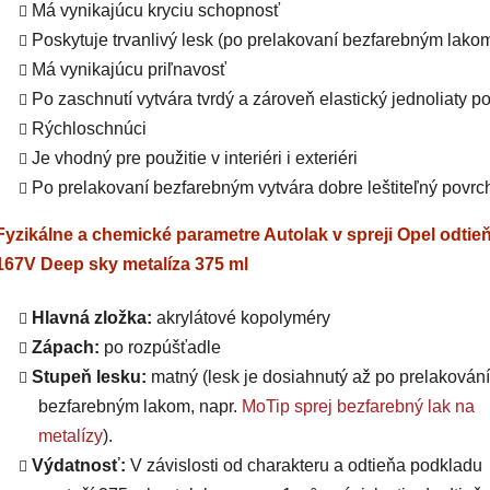
Má vynikajúcu kryciu schopnosť
Poskytuje trvanlivý lesk (po prelakovaní bezfarebným lako
Má vynikajúcu priľnavosť
Po zaschnutí vytvára tvrdý a zároveň elastický jednoliaty p
Rýchloschnúci
Je vhodný pre použitie v interiéri i exteriéri
Po prelakovaní bezfarebným vytvára dobre leštiteľný povrc
Fyzikálne a chemické parametre Autolak v spreji Opel odtie
167V Deep sky metalíza 375 ml
Hlavná zložka:
akrylátové kopolyméry
Zápach:
po rozpúšťadle
Stupeň lesku:
matný (lesk je dosiahnutý až po prelakování
bezfarebným lakom, napr.
MoTip sprej bezfarebný lak na
metalízy
).
Výdatnosť:
V závislosti od charakteru a odtieňa podkladu