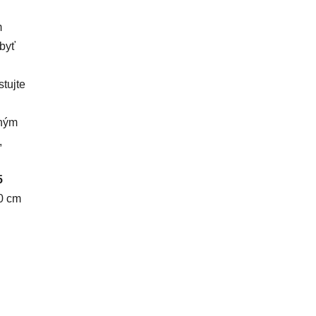
m
 byť
tujte
dným
,
5
30 cm