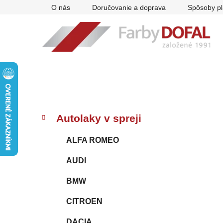
Prejsť
O nás
Doručovanie a doprava
Spôsoby pl
na
obsah
B
K
Preskočiť
Autolaky v spreji
a
kategórie
o
t
č
ALFA ROMEO
e
n
g
AUDI
ý
ó
p
r
BMW
i
a
e
n
CITROEN
e
DACIA