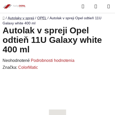
Prejsť
Hľadať
NÁKUP
na
obsah
KOŠÍK
Domov
/
Autolaky v spreji
/
OPEL
/
Autolak v spreji Opel odtieň 11U
Galaxy white 400 ml
Autolak v spreji Opel
odtieň 11U Galaxy white
400 ml
Priemerné
Neohodnotené
Podrobnosti hodnotenia
hodnotenie
Značka:
ColorMatic
produktu
je
0,0
z
5
hviezdičiek.