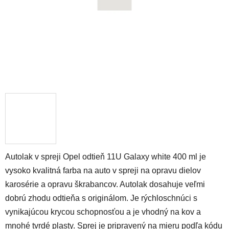
Autolak v spreji Opel odtieň 11U Galaxy white 400 ml je
vysoko kvalitná farba na auto v spreji na opravu dielov
karosérie a opravu škrabancov. Autolak dosahuje veľmi
dobrú zhodu odtieňa s originálom. Je rýchloschnúci s
vynikajúcou krycou schopnosťou a je vhodný na kov a
mnohé tvrdé plasty. Sprej je pripravený na mieru podľa kódu