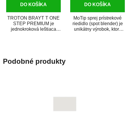
DO KOŠÍKA
DO KOŠÍKA
TROTON BRAYT T ONE
MoTip sprej prístrekové
STEP PREMIUM je
riedidlo (spot blender) je
jednokroková leštiaca
unikátny výrobok, ktorý
pasta novej generácie s
dokáže jednoducho
obsahom vysoko
zneviditeľniť...
kvalitného...
Podobné produkty