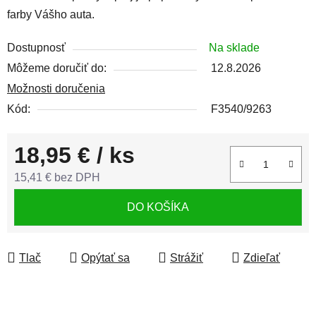
farby Vášho auta.
Dostupnosť
Na sklade
Môžeme doručiť do:
12.8.2026
Možnosti doručenia
Kód:
F3540/9263
18,95 €
/ ks
15,41 € bez DPH
Jednotková cena:
DO KOŠÍKA
Tlač
Opýtať sa
Strážiť
Zdieľať