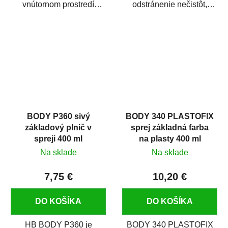
vnútornom prostredí
odstránenie nečistôt,
chráni pred zastriekaním
silikónu a mastnoty z
farbou, špinou,...
povrchov pred ich...
BODY P360 sivý
BODY 340 PLASTOFIX
základový plnič v
sprej základná farba
spreji 400 ml
na plasty 400 ml
Na sklade
Na sklade
7,75 €
10,20 €
DO KOŠÍKA
DO KOŠÍKA
HB BODY P360 je
BODY 340 PLASTOFIX