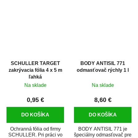
hrdze s epoxidovou
v autoopravárenstve
živicou. Bol...
i v domácej dielni. Je...
SCHULLER TARGET
BODY ANTISIL 771
zakrývacia fólia 4 x 5 m
odmasťovač rýchly 1 l
ľahká
Na sklade
Na sklade
0,95 €
8,60 €
DO KOŠÍKA
DO KOŠÍKA
Ochranná fólia od firmy
BODY ANTISIL 771 je
SCHULLER. Pri práci vo
špeciálny odmasťovač pre