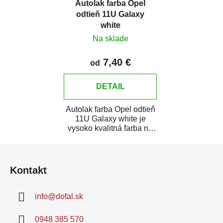
Autolak farba Opel
odtieň 11U Galaxy
white
Na sklade
7,40 €
od
DETAIL
Autolak farba Opel odtieň
11U Galaxy white je
vysoko kvalitná farba na
auto na bodové opravy,
Z
opravy...
á
Kontakt
p
ä
info
@
dofal.sk
t
i
0948 385 570