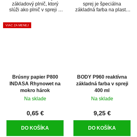
základový plnič, ktorý
sprej je špeciálna
slúži ako plnič v spreji a
základná farba na plasty,
základná farba v spreji
ktorá zaistí priľnavosť
zároveň. HB BODY...
vrchných náterov na...
VIAC ZA MENEJ
Brúsny papier P800
BODY P960 reaktívna
INDASA Rhynowet na
základná farba v spreji
mokro hárok
400 ml
Na sklade
Na sklade
0,65 €
9,25 €
DO KOŠÍKA
DO KOŠÍKA