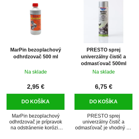
MarPin bezoplachový
PRESTO sprej
odhrdzovač 500 ml
univerzálny čistič a
odmasťovač 500ml
Na sklade
Na sklade
2,95 €
6,75 €
DO KOŠÍKA
DO KOŠÍKA
MarPin bezoplachový
PRESTO sprej
odhrdzovač je prípravok
univerzálny čistič a
na odstránenie korózie
odmasťovač je vhodný na
(hrdze) z kovových
odmastenie a čistenie na