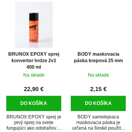
predmetov....
kovových a plastových...
BRUNOX EPOXY sprej
BODY maskovacia
konvertor hrdze 2v1
páska krepová 25 mm
400 ml
Na sklade
Na sklade
22,90 €
2,15 €
DO KOŠÍKA
DO KOŠÍKA
BRUNOX EPOXY sprej je
BODY samolepiaca
prvý sprej na svete
maskovacia páska je
fungujúci ako odstraňovač
určená na široké použitie