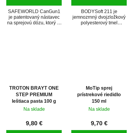
SAFEWORLD CanGun1
BODYSoft 211 je
je patentovaný nástavec
jemnozrnný dvojzložkový
na sprejovú dózu, ktorý ju
polyesterový tmel
premení na profesionálnu
s dobrými plniacimi
striekaciu...
schopnosťami. Je vhodný
na...
TROTON BRAYT ONE
MoTip sprej
STEP PREMIUM
prístrekové riedidlo
leštiaca pasta 100 g
150 ml
Na sklade
Na sklade
9,80 €
9,70 €