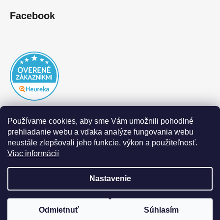
Facebook
Používame cookies, aby sme Vám umožnili pohodlné
prehliadanie webu a vďaka analýze fungovania webu
neustále zlepšovali jeho funkcie, výkon a použiteľnosť.
Viac informácií
Nastavenie
Vytvoril Shoptet
|
Realizoval Appgrade
Odmietnuť
Súhlasím
Copyright 2026
DOFAL autolaky
. Všetky práva