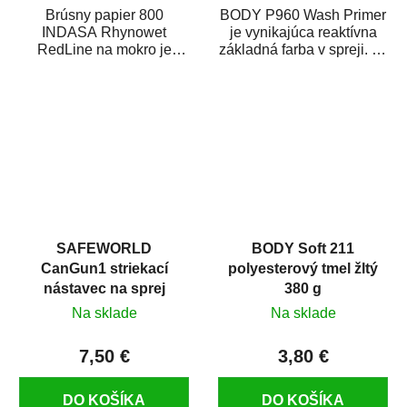
Brúsny papier 800
BODY P960 Wash Primer
INDASA Rhynowet
je vynikajúca reaktívna
RedLine na mokro je
základná farba v spreji. Je
vodovzdorný brúsny
vhodná ako základná
papier určený
farba na...
predovšetkým pre...
SAFEWORLD
BODY Soft 211
CanGun1 striekací
polyesterový tmel žltý
nástavec na sprej
380 g
Na sklade
Na sklade
7,50 €
3,80 €
DO KOŠÍKA
DO KOŠÍKA