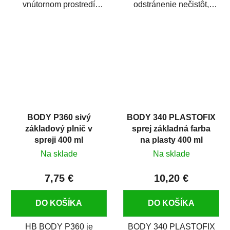
vnútornom prostredí
odstránenie nečistôt,
chráni pred zastriekaním
silikónu a mastnoty z
farbou, špinou,...
povrchov pred ich...
BODY P360 sivý
BODY 340 PLASTOFIX
základový plnič v
sprej základná farba
spreji 400 ml
na plasty 400 ml
Na sklade
Na sklade
7,75 €
10,20 €
DO KOŠÍKA
DO KOŠÍKA
HB BODY P360 je
BODY 340 PLASTOFIX