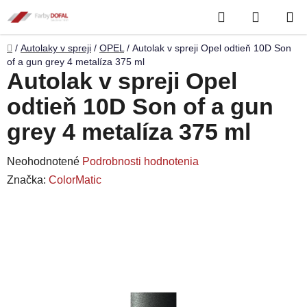
Prejsť
Hľadať
NÁKUP
na
obsah
KOŠÍK
Domov
/
Autolaky v spreji
/
OPEL
/
Autolak v spreji Opel odtieň 10D Son
of a gun grey 4 metalíza 375 ml
Autolak v spreji Opel
odtieň 10D Son of a gun
grey 4 metalíza 375 ml
Priemerné
Neohodnotené
Podrobnosti hodnotenia
hodnotenie
Značka:
ColorMatic
produktu
je
0,0
z
5
hviezdičiek.