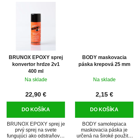
predmetov....
kovových a plastových...
BRUNOX EPOXY sprej
BODY maskovacia
konvertor hrdze 2v1
páska krepová 25 mm
400 ml
Na sklade
Na sklade
22,90 €
2,15 €
DO KOŠÍKA
DO KOŠÍKA
BRUNOX EPOXY sprej je
BODY samolepiaca
prvý sprej na svete
maskovacia páska je
fungujúci ako odstraňovač
určená na široké použitie