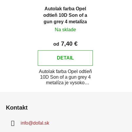
Autolak farba Opel
odtieň 10D Son of a
gun grey 4 metalíza
Na sklade
7,40 €
od
DETAIL
Autolak farba Opel odtieň
10D Son of a gun grey 4
metalíza je vysoko
kvalitná farba na auto na
Z
bodové...
á
Kontakt
p
ä
info
@
dofal.sk
t