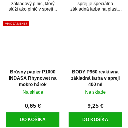
základový plnič, ktorý
sprej je špeciálna
slúži ako plnič v spreji a
základná farba na plasty,
základná farba v spreji
ktorá zaistí priľnavosť
zároveň. HB BODY...
vrchných náterov na...
VIAC ZA MENEJ
Brúsny papier P1000
BODY P960 reaktívna
INDASA Rhynowet na
základná farba v spreji
mokro hárok
400 ml
Na sklade
Na sklade
0,65 €
9,25 €
DO KOŠÍKA
DO KOŠÍKA