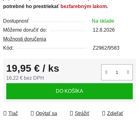
potrebné ho prestriekať
bezfarebným lakom
.
Dostupnosť
Na sklade
Môžeme doručiť do:
12.8.2026
Možnosti doručenia
Kód:
Z2962/9583
19,95 €
/ ks
16,22 € bez DPH
Jednotková cena:
DO KOŠÍKA
Tlač
Opýtať sa
Strážiť
Zdieľať