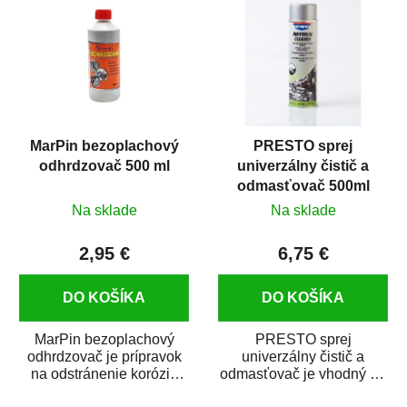
MarPin bezoplachový
PRESTO sprej
odhrdzovač 500 ml
univerzálny čistič a
odmasťovač 500ml
Na sklade
Na sklade
2,95 €
6,75 €
DO KOŠÍKA
DO KOŠÍKA
MarPin bezoplachový
PRESTO sprej
odhrdzovač je prípravok
univerzálny čistič a
na odstránenie korózie
odmasťovač je vhodný na
(hrdze) z kovových
odmastenie a čistenie na