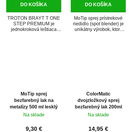
DO KOŠÍKA
DO KOŠÍKA
TROTON BRAYT T ONE
MoTip sprej prístrekové
STEP PREMIUM je
riedidlo (spot blender) je
jednokroková leštiaca
unikátny výrobok, ktorý
pasta novej generácie s
dokáže jednoducho
obsahom vysoko
zneviditeľniť...
kvalitného...
MoTip sprej
ColorMatic
bezfarebný lak na
dvojzložkový sprej
metalízy 500 ml lesklý
bezfarebný lak 200ml
Na sklade
Na sklade
9,30 €
14,95 €