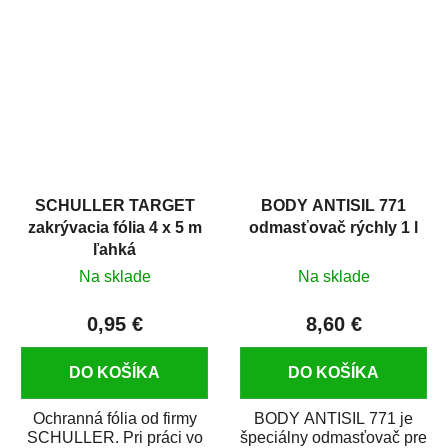
hrdze s epoxidovou
v autoopravárenstve
živicou. Bol...
i v domácej dielni. Je...
SCHULLER TARGET
BODY ANTISIL 771
zakrývacia fólia 4 x 5 m
odmasťovač rýchly 1 l
ľahká
Na sklade
Na sklade
0,95 €
8,60 €
DO KOŠÍKA
DO KOŠÍKA
Ochranná fólia od firmy
BODY ANTISIL 771 je
SCHULLER. Pri práci vo
špeciálny odmasťovač pre