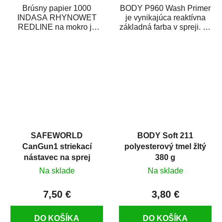
Brúsny papier 1000
BODY P960 Wash Primer
INDASA RHYNOWET
je vynikajúca reaktívna
REDLINE na mokro je
základná farba v spreji. Je
vodovzdorný brúsny
vhodná ako základná
papier určený
farba na...
predovšetkým pre...
SAFEWORLD
BODY Soft 211
CanGun1 striekací
polyesterový tmel žltý
nástavec na sprej
380 g
Na sklade
Na sklade
7,50 €
3,80 €
DO KOŠÍKA
DO KOŠÍKA