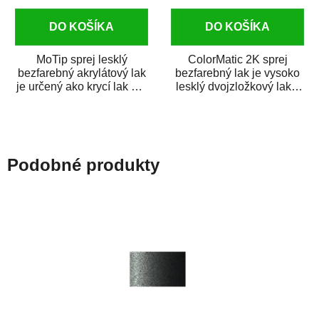
DO KOŠÍKA
DO KOŠÍKA
MoTip sprej lesklý
ColorMatic 2K sprej
bezfarebný akrylátový lak
bezfarebný lak je vysoko
je určený ako krycí lak pre
lesklý dvojzložkový lak s
metalické, perleťové,...
tužidlom v spreji. Je
extrémne...
Podobné produkty