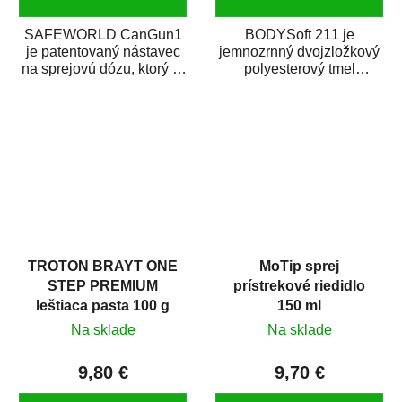
SAFEWORLD CanGun1
BODYSoft 211 je
je patentovaný nástavec
jemnozrnný dvojzložkový
na sprejovú dózu, ktorý ju
polyesterový tmel
premení na profesionálnu
s dobrými plniacimi
striekaciu...
schopnosťami. Je vhodný
na...
TROTON BRAYT ONE
MoTip sprej
STEP PREMIUM
prístrekové riedidlo
leštiaca pasta 100 g
150 ml
Na sklade
Na sklade
9,80 €
9,70 €