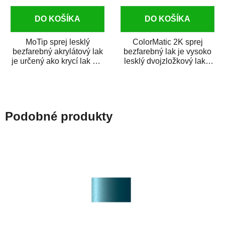
DO KOŠÍKA
DO KOŠÍKA
MoTip sprej lesklý
ColorMatic 2K sprej
bezfarebný akrylátový lak
bezfarebný lak je vysoko
je určený ako krycí lak pre
lesklý dvojzložkový lak s
metalické, perleťové,...
tužidlom v spreji. Je
extrémne...
Podobné produkty