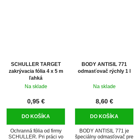
hrdze s epoxidovou
v autoopravárenstve
živicou. Bol...
i v domácej dielni. Je...
SCHULLER TARGET
BODY ANTISIL 771
zakrývacia fólia 4 x 5 m
odmasťovač rýchly 1 l
ľahká
Na sklade
Na sklade
0,95 €
8,60 €
DO KOŠÍKA
DO KOŠÍKA
Ochranná fólia od firmy
BODY ANTISIL 771 je
SCHULLER. Pri práci vo
špeciálny odmasťovač pre