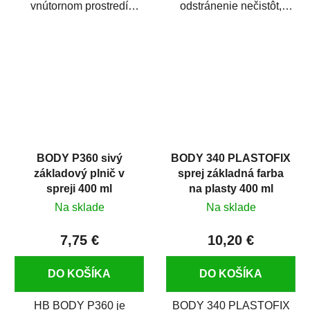
vnútornom prostredí
odstránenie nečistôt,
chráni pred zastriekaním
silikónu a mastnoty z
farbou, špinou,...
povrchov pred ich...
BODY P360 sivý
BODY 340 PLASTOFIX
základový plnič v
sprej základná farba
spreji 400 ml
na plasty 400 ml
Na sklade
Na sklade
7,75 €
10,20 €
DO KOŠÍKA
DO KOŠÍKA
HB BODY P360 je
BODY 340 PLASTOFIX