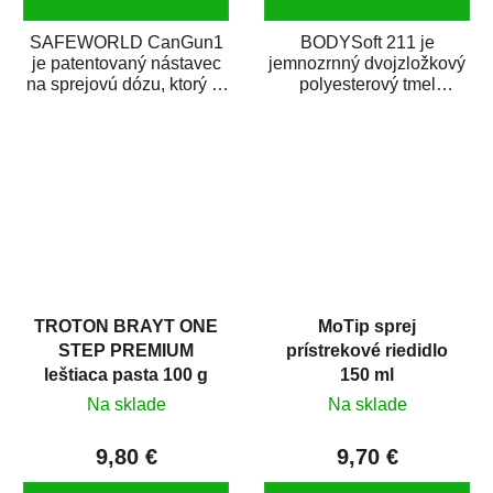
SAFEWORLD CanGun1
BODYSoft 211 je
je patentovaný nástavec
jemnozrnný dvojzložkový
na sprejovú dózu, ktorý ju
polyesterový tmel
premení na profesionálnu
s dobrými plniacimi
striekaciu...
schopnosťami. Je vhodný
na...
TROTON BRAYT ONE
MoTip sprej
STEP PREMIUM
prístrekové riedidlo
leštiaca pasta 100 g
150 ml
Na sklade
Na sklade
9,80 €
9,70 €