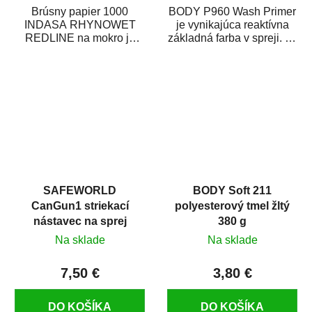
Brúsny papier 1000
BODY P960 Wash Primer
INDASA RHYNOWET
je vynikajúca reaktívna
REDLINE na mokro je
základná farba v spreji. Je
vodovzdorný brúsny
vhodná ako základná
papier určený
farba na...
predovšetkým pre...
SAFEWORLD
BODY Soft 211
CanGun1 striekací
polyesterový tmel žltý
nástavec na sprej
380 g
Na sklade
Na sklade
7,50 €
3,80 €
DO KOŠÍKA
DO KOŠÍKA