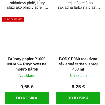
základový plnič, ktorý
sprej je špeciálna
slúži ako plnič v spreji a
základná farba na plasty,
základná farba v spreji
ktorá zaistí priľnavosť
zároveň. HB BODY...
vrchných náterov na...
VIAC ZA MENEJ
Brúsny papier P1000
BODY P960 reaktívna
INDASA Rhynowet na
základná farba v spreji
mokro hárok
400 ml
Na sklade
Na sklade
0,65 €
9,25 €
DO KOŠÍKA
DO KOŠÍKA