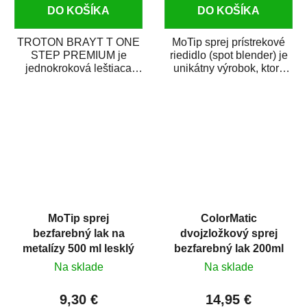
DO KOŠÍKA
DO KOŠÍKA
TROTON BRAYT T ONE
MoTip sprej prístrekové
STEP PREMIUM je
riedidlo (spot blender) je
jednokroková leštiaca
unikátny výrobok, ktorý
pasta novej generácie s
dokáže jednoducho
obsahom vysoko
zneviditeľniť...
kvalitného...
MoTip sprej
ColorMatic
bezfarebný lak na
dvojzložkový sprej
metalízy 500 ml lesklý
bezfarebný lak 200ml
Na sklade
Na sklade
9,30 €
14,95 €