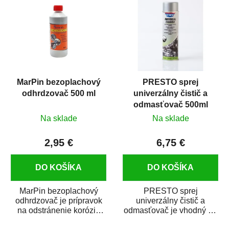
MarPin bezoplachový
PRESTO sprej
odhrdzovač 500 ml
univerzálny čistič a
odmasťovač 500ml
Na sklade
Na sklade
2,95 €
6,75 €
DO KOŠÍKA
DO KOŠÍKA
MarPin bezoplachový
PRESTO sprej
odhrdzovač je prípravok
univerzálny čistič a
na odstránenie korózie
odmasťovač je vhodný na
(hrdze) z kovových
odmastenie a čistenie na