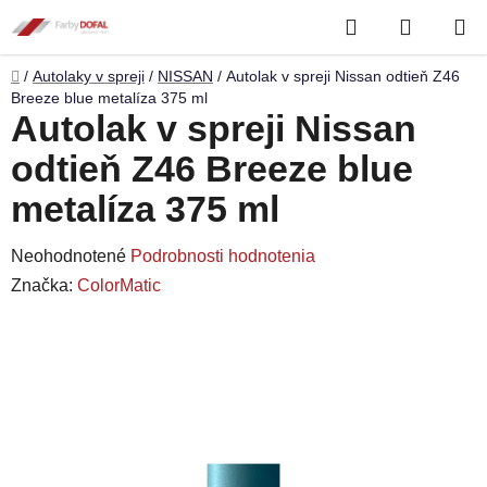
Prejsť
Hľadať
NÁKUP
na
obsah
KOŠÍK
Domov
/
Autolaky v spreji
/
NISSAN
/
Autolak v spreji Nissan odtieň Z46
Breeze blue metalíza 375 ml
Autolak v spreji Nissan
odtieň Z46 Breeze blue
metalíza 375 ml
Priemerné
Neohodnotené
Podrobnosti hodnotenia
hodnotenie
Značka:
ColorMatic
produktu
je
0,0
z
5
hviezdičiek.