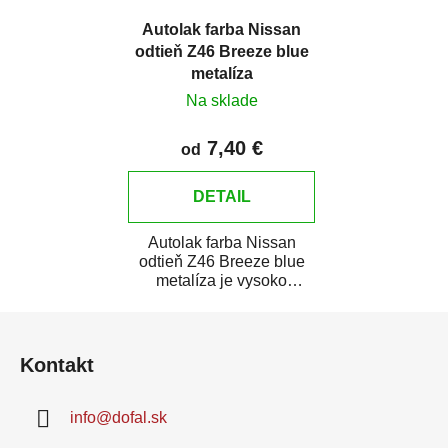
Autolak farba Nissan
odtieň Z46 Breeze blue
metalíza
Na sklade
7,40 €
od
DETAIL
Autolak farba Nissan
odtieň Z46 Breeze blue
metalíza je vysoko
kvalitná farba na auto na
Z
bodové opravy,...
á
Kontakt
p
ä
info
@
dofal.sk
t