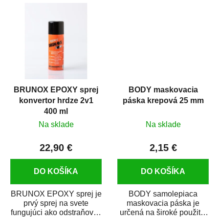
predmetov....
kovových a plastových...
BRUNOX EPOXY sprej
BODY maskovacia
konvertor hrdze 2v1
páska krepová 25 mm
400 ml
Na sklade
Na sklade
22,90 €
2,15 €
DO KOŠÍKA
DO KOŠÍKA
BRUNOX EPOXY sprej je
BODY samolepiaca
prvý sprej na svete
maskovacia páska je
fungujúci ako odstraňovač
určená na široké použitie