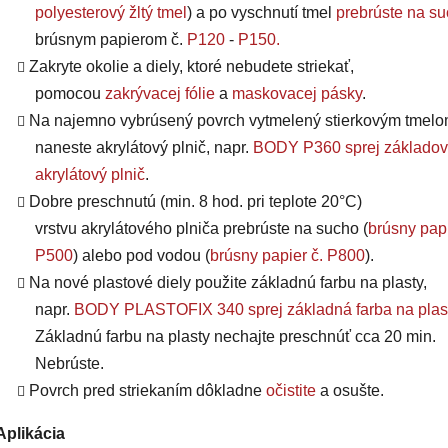
polyesterový žltý tmel
) a po vyschnutí tmel
prebrúste na s
brúsnym papierom č.
P120
-
P150
.
Zakryte okolie a diely, ktoré nebudete striekať,
pomocou
zakrývacej fólie
a
maskovacej pásky
.
Na najemno vybrúsený povrch vytmelený stierkovým tmel
naneste akrylátový plnič, napr.
BODY P360 sprej základov
akrylátový plnič
.
Dobre preschnutú (min. 8 hod. pri teplote 20°C)
vrstvu
akrylátového plniča
prebrúste na sucho (
brúsny papi
P500
) alebo pod vodou (
brúsny papier č. P800
).
Na nové plastové diely použite základnú farbu na plasty,
napr.
BODY PLASTOFIX 340 sprej základná farba na plas
Základnú farbu na plasty nechajte preschnúť cca 20 min.
Nebrúste.
Povrch pred striekaním dôkladne
očistite
a osušte.
Aplikácia