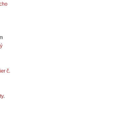
ucho
om
ý
er č.
ty
.