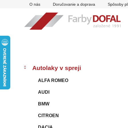
Prejsť
O nás
Doručovanie a doprava
Spôsoby pl
na
obsah
B
K
Preskočiť
Autolaky v spreji
a
kategórie
o
t
č
ALFA ROMEO
e
n
g
AUDI
ý
ó
p
r
BMW
i
a
e
n
CITROEN
e
DACIA