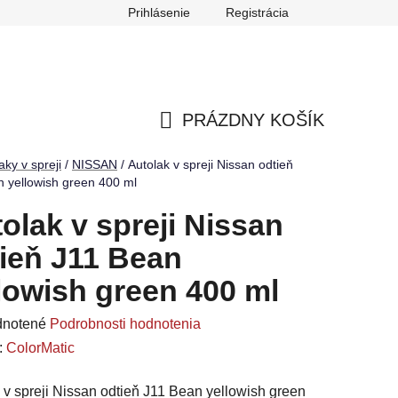
Prihlásenie
Registrácia
ch údajov
Reklamačný poriadok
Odstúpenie od zmluvy
PRÁZDNY KOŠÍK
NÁKUPNÝ
aky v spreji
/
NISSAN
/
Autolak v spreji Nissan odtieň
 yellowish green 400 ml
KOŠÍK
olak v spreji Nissan
ieň J11 Bean
lowish green 400 ml
rné
notené
Podrobnosti hodnotenia
enie
:
ColorMatic
u
 v spreji Nissan odtieň J11 Bean yellowish green