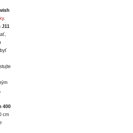
owish
ky
.
ň J11
ať,
m
 byť
tujte
dným
,
n 400
30 cm
e