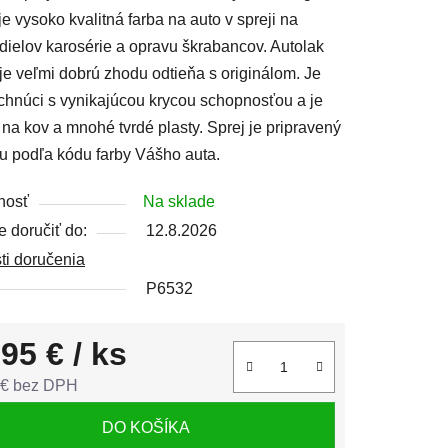
je vysoko kvalitná farba na auto v spreji na
dielov karosérie a opravu škrabancov. Autolak
e veľmi dobrú zhodu odtieňa s originálom. Je
chnúci s vynikajúcou krycou schopnosťou a je
čiek.
na kov a mnohé tvrdé plasty. Sprej je pripravený
u podľa kódu farby Vášho auta.
nosť
Na sklade
 doručiť do:
12.8.2026
ti doručenia
P6532
,95 €
/ ks
 € bez DPH
tková cena:
DO KOŠÍKA