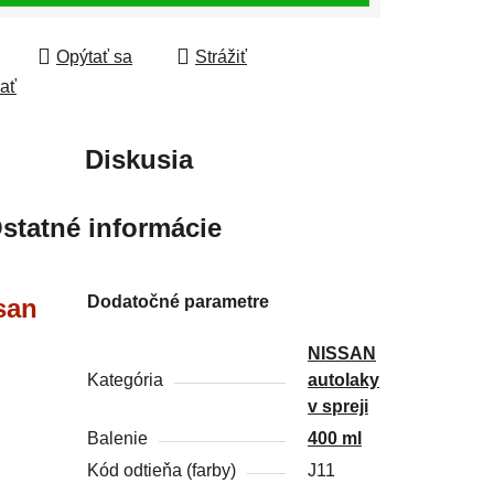
Opýtať sa
Strážiť
ľať
Diskusia
statné informácie
Dodatočné parametre
ssan
NISSAN
Kategória
autolaky
v spreji
Balenie
400 ml
Kód odtieňa (farby)
J11