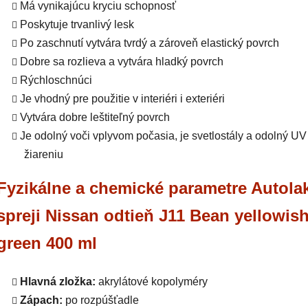
Má vynikajúcu kryciu schopnosť
Poskytuje trvanlivý lesk
Po zaschnutí vytvára tvrdý a zároveň elastický povrch
Dobre sa rozlieva a vytvára hladký povrch
Rýchloschnúci
Je vhodný pre použitie v interiéri i exteriéri
Vytvára dobre leštiteľný povrch
Je odolný voči vplyvom počasia, je svetlostály a odolný UV
žiareniu
Fyzikálne a chemické parametre Autola
spreji Nissan odtieň J11 Bean yellowis
green 400 ml
Hlavná zložka:
akrylátové kopolyméry
Zápach:
po rozpúšťadle