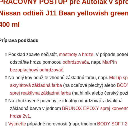
PRACOVNÝ POSTUP pre Autolak v spre
Nissan odtieň J11 Bean yellowish gree
400 ml
Príprava podkladu
Podklad zbavte nečistôt,
mastnoty
a
hrdze
. V prípade potre
odstráňte hrdzu pomocou
odhrdzovača
, napr.
MarPin
bezoplachový odhrdzovač
.
Na holý kov použite vhodnú základnú farbu, napr.
MoTip sp
akrylátová základná farba
(na oceľové plechy) alebo
BODY
sprej reaktívna základná farba
(na hliník alebo čerstvý pozi
Na zhrdzavené povrchy je ideálny odhrdzovač a kvalitná
základná barva v jednom
BRUNOX EPOXY sprej konverto
hrdze 2v1
.
Vytmeľte
prípadné nerovnosti (napr. tmelom
BODY SOFT 2