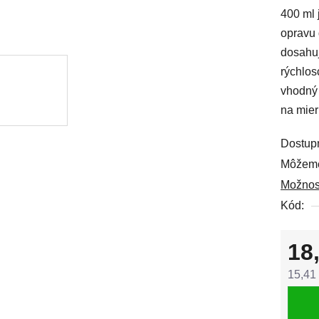
400 ml 
0,0
opravu 
z
dosahuj
5
rýchlos
hviezdi
vhodný 
na mier
Dostup
Môžeme
Možnos
Kód:
18
15,41
Jedno