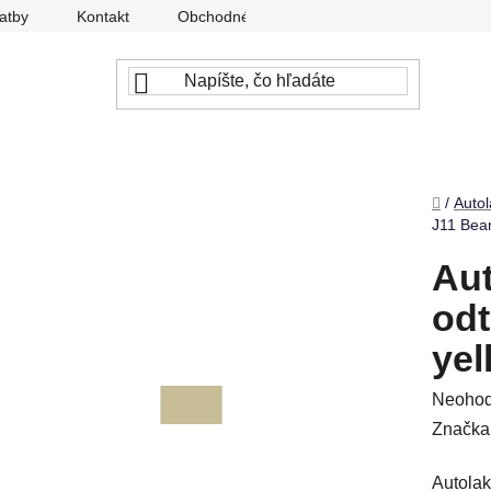
atby
Kontakt
Obchodné podmienky
Ochrana osobný
Domov
/
Autol
J11 Bean
Aut
odt
yel
Prieme
Neohod
hodnot
Značka
produkt
Autolak
je