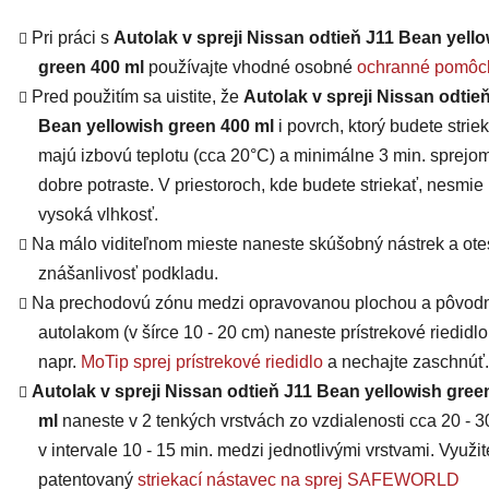
Pri práci s
Autolak v spreji Nissan odtieň J11 Bean yell
green 400 ml
používajte vhodné osobné
ochranné pomôc
Pred použitím sa uistite, že
Autolak v spreji Nissan odtie
Bean yellowish green 400 ml
i povrch, ktorý budete striek
majú
izbovú teplotu (cca 20°C) a minimálne 3 min. sprejo
dobre potraste. V priestoroch, kde budete striekať, nesmie
vysoká vlhkosť.
Na málo viditeľnom mieste naneste skúšobný nástrek a otes
znášanlivosť podkladu.
Na prechodovú zónu medzi opravovanou plochou a pôvo
autolakom (v šírce 10 - 20 cm) naneste prístrekové riedidlo
napr.
MoTip sprej prístrekové riedidlo
a nechajte zaschnúť.
Autolak v spreji Nissan odtieň J11 Bean yellowish gree
ml
naneste v 2 tenkých vrstvách zo vzdialenosti cca 20 - 
v intervale 10 - 15 min. medzi jednotlivými vrstvami. Využit
patentovaný
striekací nástavec na sprej SAFEWORLD