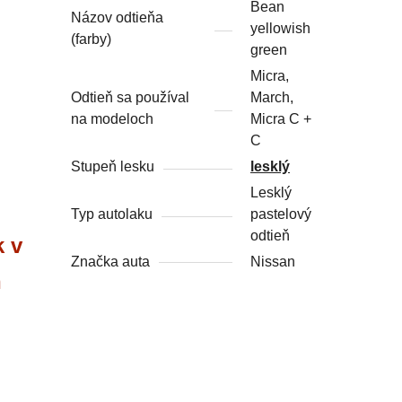
Bean
Názov odtieňa
yellowish
(farby)
green
Micra,
Odtieň sa používal
March,
na modeloch
Micra C +
C
Stupeň lesku
lesklý
Lesklý
Typ autolaku
pastelový
odtieň
k v
Značka auta
Nissan
h