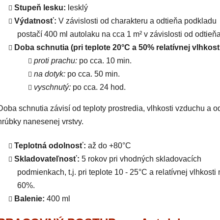
Stupeň lesku:
lesklý
Výdatnosť:
V závislosti od charakteru a odtieňa podkladu
postačí 400 ml autolaku na cca 1 m² v závislosti od odtieňa
Doba schnutia (pri teplote 20°C a 50% relatívnej vlhkosti
proti prachu:
po cca. 10 min.
na dotyk:
po cca. 50 min.
vyschnutý:
po cca. 24 hod.
Doba schnutia závisí od teploty prostredia, vlhkosti vzduchu a o
hrúbky nanesenej vrstvy.
Teplotná odolnosť:
až do +80°C
Skladovateľnosť:
5 rokov pri vhodných skladovacích
podmienkach, t.j. pri teplote 10 - 25°C a relatívnej vlhkosti
60%.
Balenie:
400 ml