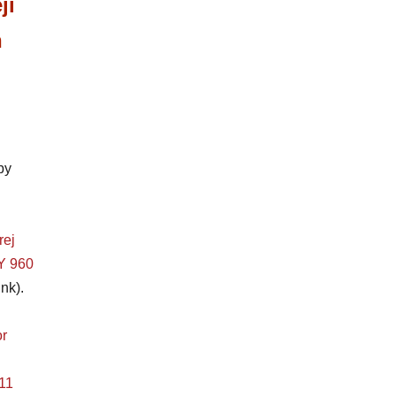
ji
n
by
rej
 960
nk).
r
11