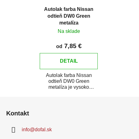
Autolak farba Nissan
odtieň DW0 Green
metalíza
Na sklade
7,85 €
od
DETAIL
Autolak farba Nissan
odtieň DW0 Green
metalíza je vysoko
kvalitná farba na auto na
Z
bodové opravy, opravy...
á
Kontakt
p
ä
info
@
dofal.sk
t