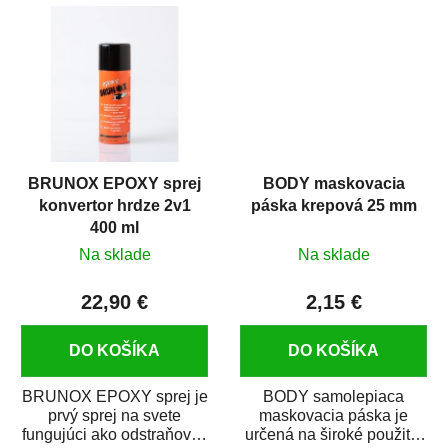
predmetov....
kovových a plastových...
BRUNOX EPOXY sprej
BODY maskovacia
konvertor hrdze 2v1
páska krepová 25 mm
400 ml
Na sklade
Na sklade
22,90 €
2,15 €
DO KOŠÍKA
DO KOŠÍKA
BRUNOX EPOXY sprej je
BODY samolepiaca
prvý sprej na svete
maskovacia páska je
fungujúci ako odstraňovač
určená na široké použitie