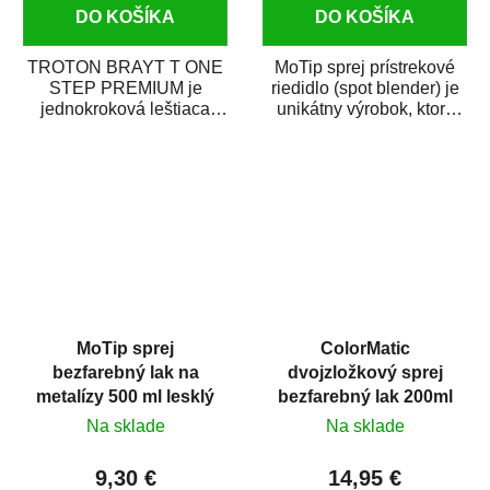
DO KOŠÍKA
DO KOŠÍKA
TROTON BRAYT T ONE
MoTip sprej prístrekové
STEP PREMIUM je
riedidlo (spot blender) je
jednokroková leštiaca
unikátny výrobok, ktorý
pasta novej generácie s
dokáže jednoducho
obsahom vysoko
zneviditeľniť...
kvalitného...
MoTip sprej
ColorMatic
bezfarebný lak na
dvojzložkový sprej
metalízy 500 ml lesklý
bezfarebný lak 200ml
Na sklade
Na sklade
9,30 €
14,95 €