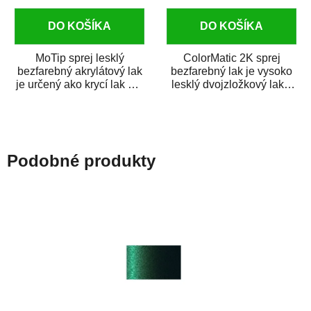
DO KOŠÍKA
DO KOŠÍKA
MoTip sprej lesklý
ColorMatic 2K sprej
bezfarebný akrylátový lak
bezfarebný lak je vysoko
je určený ako krycí lak pre
lesklý dvojzložkový lak s
metalické, perleťové,...
tužidlom v spreji. Je
extrémne...
Podobné produkty