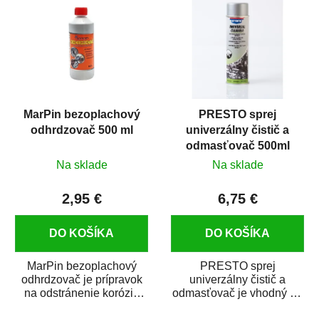
MarPin bezoplachový
PRESTO sprej
odhrdzovač 500 ml
univerzálny čistič a
odmasťovač 500ml
Na sklade
Na sklade
2,95 €
6,75 €
DO KOŠÍKA
DO KOŠÍKA
MarPin bezoplachový
PRESTO sprej
odhrdzovač je prípravok
univerzálny čistič a
na odstránenie korózie
odmasťovač je vhodný na
(hrdze) z kovových
odmastenie a čistenie na