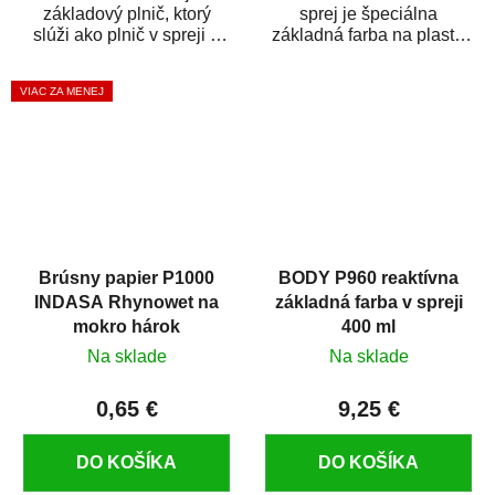
základový plnič, ktorý
sprej je špeciálna
slúži ako plnič v spreji a
základná farba na plasty,
základná farba v spreji
ktorá zaistí priľnavosť
zároveň. HB BODY...
vrchných náterov na...
VIAC ZA MENEJ
Brúsny papier P1000
BODY P960 reaktívna
INDASA Rhynowet na
základná farba v spreji
mokro hárok
400 ml
Na sklade
Na sklade
0,65 €
9,25 €
DO KOŠÍKA
DO KOŠÍKA