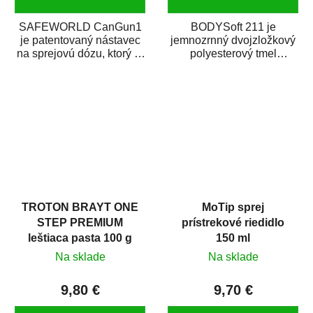
SAFEWORLD CanGun1
BODYSoft 211 je
je patentovaný nástavec
jemnozrnný dvojzložkový
na sprejovú dózu, ktorý ju
polyesterový tmel
premení na profesionálnu
s dobrými plniacimi
striekaciu...
schopnosťami. Je vhodný
na...
TROTON BRAYT ONE
MoTip sprej
STEP PREMIUM
prístrekové riedidlo
leštiaca pasta 100 g
150 ml
Na sklade
Na sklade
9,80 €
9,70 €