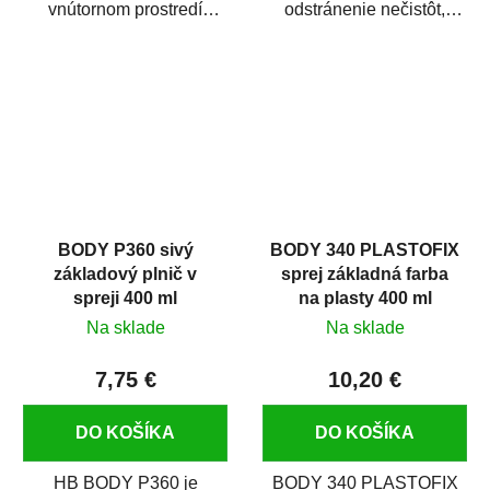
vnútornom prostredí
odstránenie nečistôt,
chráni pred zastriekaním
silikónu a mastnoty z
farbou, špinou,...
povrchov pred ich...
BODY P360 sivý
BODY 340 PLASTOFIX
základový plnič v
sprej základná farba
spreji 400 ml
na plasty 400 ml
Na sklade
Na sklade
7,75 €
10,20 €
DO KOŠÍKA
DO KOŠÍKA
HB BODY P360 je
BODY 340 PLASTOFIX