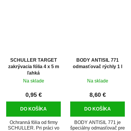
hrdze s epoxidovou
v autoopravárenstve
živicou. Bol...
i v domácej dielni. Je...
SCHULLER TARGET
BODY ANTISIL 771
zakrývacia fólia 4 x 5 m
odmasťovač rýchly 1 l
ľahká
Na sklade
Na sklade
0,95 €
8,60 €
DO KOŠÍKA
DO KOŠÍKA
Ochranná fólia od firmy
BODY ANTISIL 771 je
SCHULLER. Pri práci vo
špeciálny odmasťovač pre