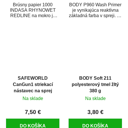
Brúsny papier 1000
BODY P960 Wash Primer
INDASA RHYNOWET
je vynikajúca reaktívna
REDLINE na mokro je
základná farba v spreji. Je
vodovzdorný brúsny
vhodná ako základná
papier určený
farba na...
predovšetkým pre...
SAFEWORLD
BODY Soft 211
CanGun1 striekací
polyesterový tmel žltý
nástavec na sprej
380 g
Na sklade
Na sklade
7,50 €
3,80 €
DO KOŠÍKA
DO KOŠÍKA