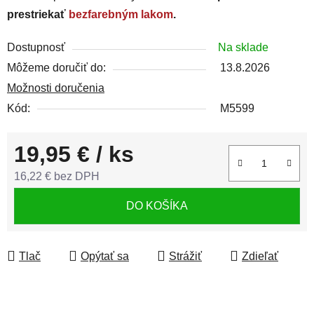
prestriekať
bezfarebným lakom
.
Dostupnosť
Na sklade
Môžeme doručiť do:
13.8.2026
Možnosti doručenia
Kód:
M5599
19,95 €
/ ks
16,22 € bez DPH
Jednotková cena:
DO KOŠÍKA
Tlač
Opýtať sa
Strážiť
Zdieľať