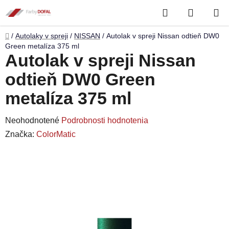
Prejsť
Hľadať
NÁKUP
na
obsah
KOŠÍK
Domov
/
Autolaky v spreji
/
NISSAN
/
Autolak v spreji Nissan odtieň DW0
Green metalíza 375 ml
Autolak v spreji Nissan
odtieň DW0 Green
metalíza 375 ml
Priemerné
Neohodnotené
Podrobnosti hodnotenia
hodnotenie
Značka:
ColorMatic
produktu
je
0,0
z
5
hviezdičiek.