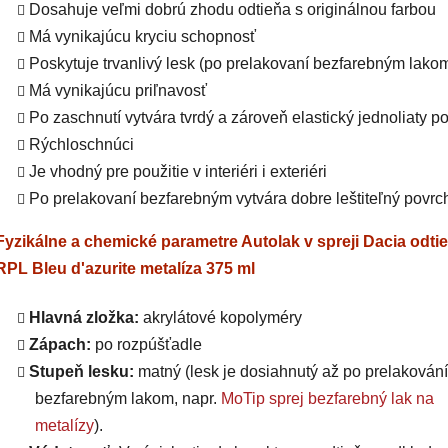
Dosahuje veľmi dobrú zhodu odtieňa s originálnou farbou
Má vynikajúcu kryciu schopnosť
Poskytuje trvanlivý lesk (po prelakovaní bezfarebným lako
Má vynikajúcu priľnavosť
Po zaschnutí vytvára tvrdý a zároveň elastický jednoliaty p
Rýchloschnúci
Je vhodný pre použitie v interiéri i exteriéri
Po prelakovaní bezfarebným vytvára dobre leštiteľný povrc
Fyzikálne a chemické parametre Autolak v spreji Dacia odti
RPL Bleu d'azurite metalíza 375 ml
Hlavná zložka:
akrylátové kopolyméry
Zápach:
po rozpúšťadle
Stupeň lesku:
matný (lesk je dosiahnutý až po prelakování
bezfarebným lakom, napr.
MoTip sprej bezfarebný lak na
metalízy
).