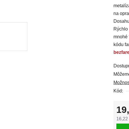
metalíz
0,0
na opra
z
Dosahuj
5
Rýchlo 
hviezdi
mnohé t
kódu fa
bezfar
Dostup
Môžeme
Možnos
Kód:
19
16,22
Jedno