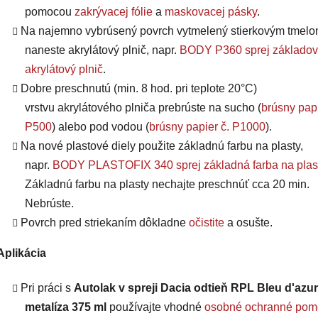
pomocou
zakrývacej fólie
a
maskovacej pásky
.
Na najemno vybrúsený povrch vytmelený stierkovým tmel
naneste akrylátový plnič, napr.
BODY P360 sprej základov
akrylátový plnič
.
Dobre preschnutú (min. 8 hod. pri teplote 20°C)
vrstvu
akrylátového plniča
prebrúste na sucho (
brúsny papi
P500
) alebo pod vodou (
brúsny papier č. P1000
).
Na nové plastové diely použite základnú farbu na plasty,
napr.
BODY PLASTOFIX 340 sprej základná farba na plas
Základnú farbu na plasty nechajte preschnúť cca 20 min.
Nebrúste.
Povrch pred striekaním dôkladne
očistite
a osušte.
Aplikácia
Pri práci s
Autolak v spreji Dacia odtieň RPL Bleu d'azur
metalíza 375 ml
používajte vhodné
osobné ochranné pom