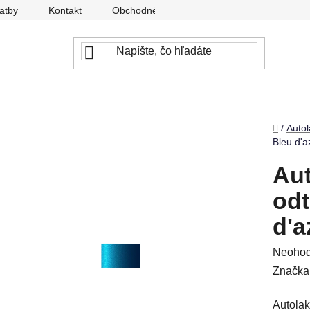
atby
Kontakt
Obchodné podmienky
Ochrana osobný
Domov
/
Autol
Bleu d'a
Aut
odt
d'a
Prieme
Neohod
hodnot
Značka
produkt
Autolak
je