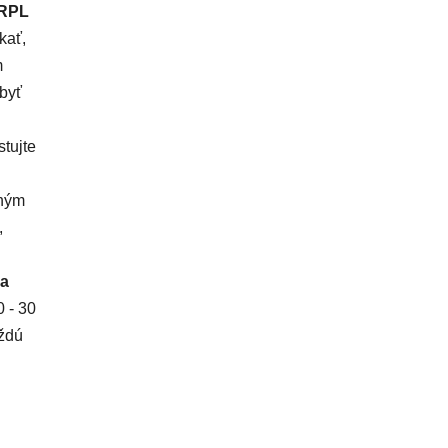
 RPL
kať,
m
 byť
tujte
dným
,
za
0 - 30
aždú