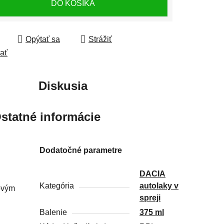
DO KOŠÍKA
Opýtať sa
Strážiť
ľať
Diskusia
statné informácie
Dodatočné parametre
DACIA
Kategória
autolaky v
ťovým
spreji
Balenie
375 ml