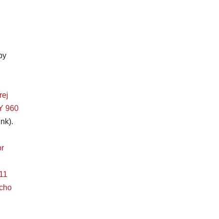
by
rej
 960
nk).
r
11
ucho