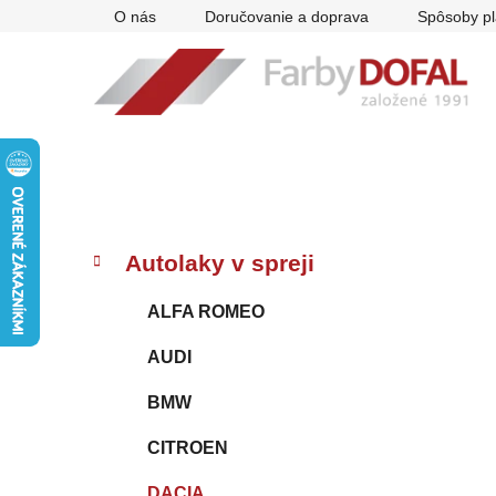
Prejsť
O nás
Doručovanie a doprava
Spôsoby pl
na
obsah
B
K
Preskočiť
Autolaky v spreji
a
kategórie
o
t
č
ALFA ROMEO
e
n
g
AUDI
ý
ó
p
r
BMW
i
a
e
n
CITROEN
e
DACIA