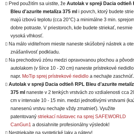
Pred použitím sa uistite, že
Autolak v spreji Dacia odtieň
Bleu d'azurite metalíza 375 ml
i povrch, ktorý budete strie
majú
izbovú teplotu (cca 20°C) a minimálne 3 min. sprejo
dobre potraste. V priestoroch, kde budete striekať, nesmie
vysoká vlhkosť.
Na málo viditeľnom mieste naneste skúšobný nástrek a otes
znášanlivosť podkladu.
Na prechodovú zónu medzi opravovanou plochou a pôvo
autolakom (v šírce 10 - 20 cm) naneste prístrekové riedidlo
napr.
MoTip sprej prístrekové riedidlo
a nechajte zaschnúť.
Autolak v spreji Dacia odtieň RPL Bleu d'azurite metalí
375 ml
naneste v 2 tenkých vrstvách zo vzdialenosti cca 2
cm v intervale 10 - 15 min. medzi jednotlivými vrstvami (k
nanesenú vrstvu nechajte vždy zmatnieť). Využite
patentovaný
striekací nástavec na sprej SAFEWORLD
CanGun1
a dosiahnite profesionálny výsledok!
Nestriekajte na syntetické laky a nátery!