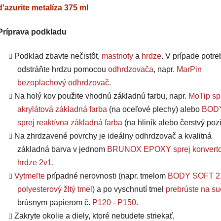
d'azurite metalíza 375 ml
Príprava podkladu
Podklad zbavte nečistôt,
mastnoty
a
hrdze
. V prípade potre
odstráňte hrdzu pomocou
odhrdzovača
, napr.
MarPin
bezoplachový odhrdzovač
.
Na holý kov použite vhodnú základnú farbu, napr.
MoTip sp
akrylátová základná farba
(na oceľové plechy) alebo
BODY
sprej reaktívna základná farba
(na hliník alebo čerstvý pozi
Na zhrdzavené povrchy je ideálny odhrdzovač a kvalitná
základná barva v jednom
BRUNOX EPOXY sprej konverto
hrdze 2v1
.
Vytmeľte
prípadné nerovnosti (napr. tmelom
BODY SOFT 2
polyesterový žltý tmel
) a po vyschnutí tmel
prebrúste na s
brúsnym papierom č.
P120
-
P150
.
Zakryte okolie a diely, ktoré nebudete striekať,