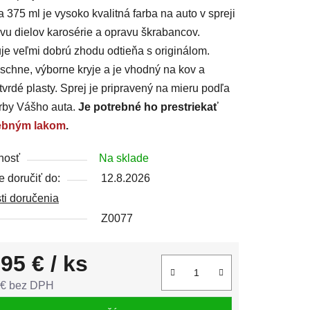
a 375 ml je vysoko kvalitná farba na auto v spreji
vu dielov karosérie a opravu škrabancov.
e veľmi dobrú zhodu odtieňa s originálom.
schne, výborne kryje a je vhodný na kov a
čiek.
vrdé plasty. Sprej je pripravený na mieru podľa
rby Vášho auta.
Je potrebné ho prestriekať
ebným lakom
.
nosť
Na sklade
 doručiť do:
12.8.2026
ti doručenia
Z0077
,95 €
/ ks
 € bez DPH
tková cena: