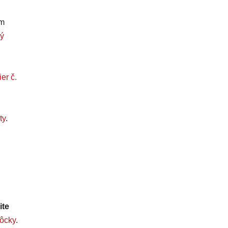
om
ý
er č.
ty
.
ite
ôcky
.