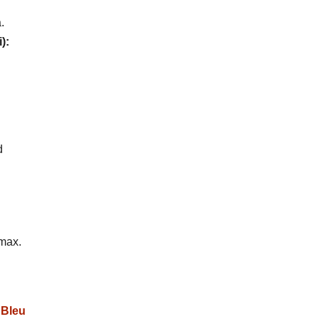
.
):
d
 max.
 Bleu