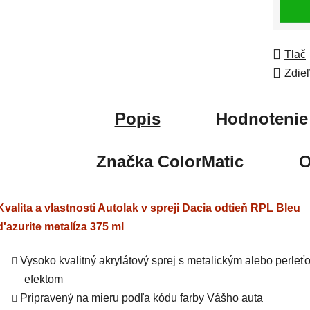
Tlač
Zdie
Popis
Hodnotenie
Značka
ColorMatic
O
Kvalita a vlastnosti Autolak v spreji Dacia odtieň RPL Bleu
d'azurite metalíza 375 ml
Vysoko kvalitný akrylátový sprej s metalickým alebo perle
efektom
Pripravený na mieru podľa kódu farby Vášho auta