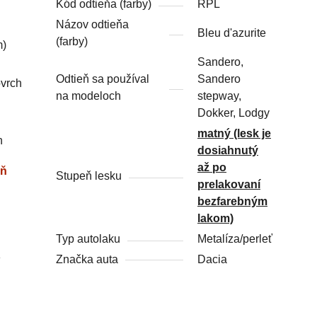
Kód odtieňa (farby)
RPL
Názov odtieňa
Bleu d'azurite
(farby)
m)
Sandero,
Odtieň sa používal
Sandero
ovrch
na modeloch
stepway,
Dokker, Lodgy
matný (lesk je
h
dosiahnutý
až po
eň
Stupeň lesku
prelakovaní
bezfarebným
lakom)
Typ autolaku
Metalíza/perleť
Značka auta
Dacia