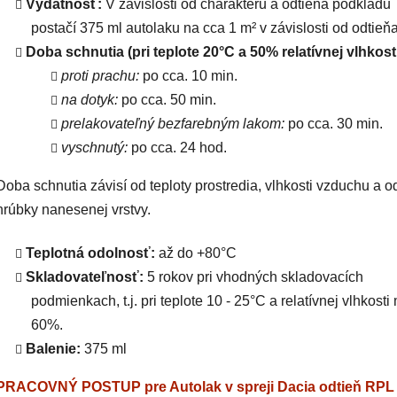
Výdatnosť:
V závislosti od charakteru a odtieňa podkladu
postačí 375 ml autolaku na cca 1 m² v závislosti od odtieňa
Doba schnutia (pri teplote 20°C a 50% relatívnej vlhkosti
proti prachu:
po cca. 10 min.
na dotyk:
po cca. 50 min.
prelakovateľný bezfarebným lakom:
po cca. 30 min.
vyschnutý:
po cca. 24 hod.
Doba schnutia závisí od teploty prostredia, vlhkosti vzduchu a o
hrúbky nanesenej vrstvy.
Teplotná odolnosť:
až do +80°C
Skladovateľnosť:
5 rokov pri vhodných skladovacích
podmienkach, t.j. pri teplote 10 - 25°C a relatívnej vlhkosti
60%.
Balenie:
375 ml
PRACOVNÝ POSTUP pre Autolak v spreji Dacia odtieň RPL