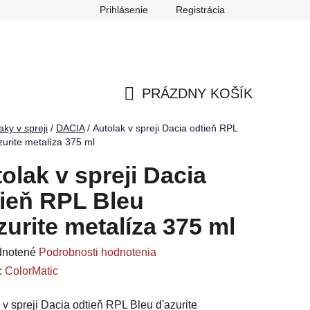
Prihlásenie
Registrácia
ch údajov
Reklamačný poriadok
Odstúpenie od zmluvy
PRÁZDNY KOŠÍK
NÁKUPNÝ
aky v spreji
/
DACIA
/
Autolak v spreji Dacia odtieň RPL
zurite metalíza 375 ml
KOŠÍK
olak v spreji Dacia
ieň RPL Bleu
zurite metalíza 375 ml
rné
notené
Podrobnosti hodnotenia
enie
:
ColorMatic
u
 v spreji Dacia odtieň RPL Bleu d'azurite