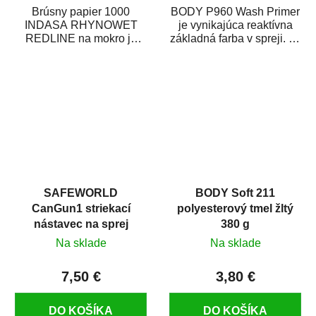
Brúsny papier 1000
BODY P960 Wash Primer
INDASA RHYNOWET
je vynikajúca reaktívna
REDLINE na mokro je
základná farba v spreji. Je
vodovzdorný brúsny
vhodná ako základná
papier určený
farba na...
predovšetkým pre...
SAFEWORLD
BODY Soft 211
CanGun1 striekací
polyesterový tmel žltý
nástavec na sprej
380 g
Na sklade
Na sklade
7,50 €
3,80 €
DO KOŠÍKA
DO KOŠÍKA