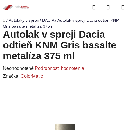
Prejsť
Hľadať
NÁKUP
na
obsah
KOŠÍK
Domov
/
Autolaky v spreji
/
DACIA
/
Autolak v spreji Dacia odtieň KNM
Gris basalte metalíza 375 ml
Autolak v spreji Dacia
odtieň KNM Gris basalte
metalíza 375 ml
Priemerné
Neohodnotené
Podrobnosti hodnotenia
hodnotenie
Značka:
ColorMatic
produktu
je
0,0
z
5
hviezdičiek.