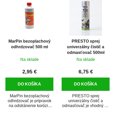
MarPin bezoplachový
PRESTO sprej
odhrdzovač 500 ml
univerzálny čistič a
odmasťovač 500ml
Na sklade
Na sklade
2,95 €
6,75 €
DO KOŠÍKA
DO KOŠÍKA
MarPin bezoplachový
PRESTO sprej
odhrdzovač je prípravok
univerzálny čistič a
na odstránenie korózie
odmasťovač je vhodný na
(hrdze) z kovových
odmastenie a čistenie na