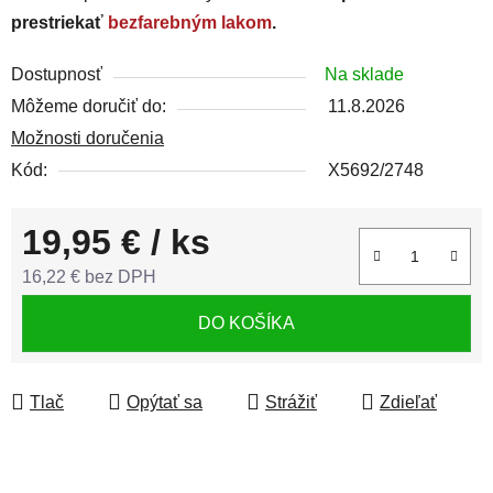
prestriekať
bezfarebným lakom
.
Dostupnosť
Na sklade
Môžeme doručiť do:
11.8.2026
Možnosti doručenia
Kód:
X5692/2748
19,95 €
/ ks
16,22 € bez DPH
Jednotková cena:
DO KOŠÍKA
Tlač
Opýtať sa
Strážiť
Zdieľať