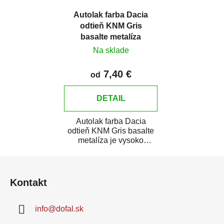
Autolak farba Dacia
odtieň KNM Gris
basalte metalíza
Na sklade
7,40 €
od
DETAIL
Autolak farba Dacia
odtieň KNM Gris basalte
metalíza je vysoko
kvalitná farba na auto na
Z
bodové opravy,...
á
Kontakt
p
ä
info
@
dofal.sk
t