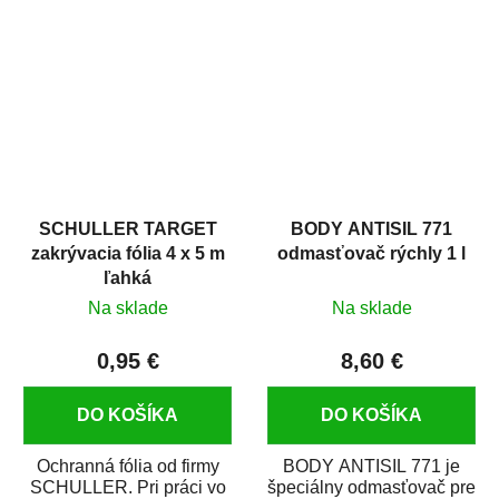
hrdze s epoxidovou
v autoopravárenstve
živicou. Bol...
i v domácej dielni. Je...
SCHULLER TARGET
BODY ANTISIL 771
zakrývacia fólia 4 x 5 m
odmasťovač rýchly 1 l
ľahká
Na sklade
Na sklade
0,95 €
8,60 €
DO KOŠÍKA
DO KOŠÍKA
Ochranná fólia od firmy
BODY ANTISIL 771 je
SCHULLER. Pri práci vo
špeciálny odmasťovač pre