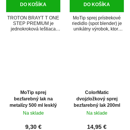
DO KOŠÍKA
DO KOŠÍKA
TROTON BRAYT T ONE
MoTip sprej prístrekové
STEP PREMIUM je
riedidlo (spot blender) je
jednokroková leštiaca
unikátny výrobok, ktorý
pasta novej generácie s
dokáže jednoducho
obsahom vysoko
zneviditeľniť...
kvalitného...
MoTip sprej
ColorMatic
bezfarebný lak na
dvojzložkový sprej
metalízy 500 ml lesklý
bezfarebný lak 200ml
Na sklade
Na sklade
9,30 €
14,95 €