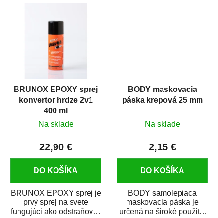
predmetov....
kovových a plastových...
BRUNOX EPOXY sprej
BODY maskovacia
konvertor hrdze 2v1
páska krepová 25 mm
400 ml
Na sklade
Na sklade
22,90 €
2,15 €
DO KOŠÍKA
DO KOŠÍKA
BRUNOX EPOXY sprej je
BODY samolepiaca
prvý sprej na svete
maskovacia páska je
fungujúci ako odstraňovač
určená na široké použitie