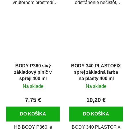
vnútornom prostredí
odstránenie nečistôt,
chráni pred zastriekaním
silikónu a mastnoty z
farbou, špinou,...
povrchov pred ich...
BODY P360 sivý
BODY 340 PLASTOFIX
základový plnič v
sprej základná farba
spreji 400 ml
na plasty 400 ml
Na sklade
Na sklade
7,75 €
10,20 €
DO KOŠÍKA
DO KOŠÍKA
HB BODY P360 je
BODY 340 PLASTOFIX