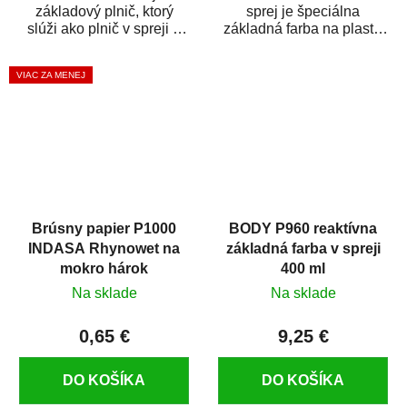
základový plnič, ktorý
sprej je špeciálna
slúži ako plnič v spreji a
základná farba na plasty,
základná farba v spreji
ktorá zaistí priľnavosť
zároveň. HB BODY...
vrchných náterov na...
VIAC ZA MENEJ
Brúsny papier P1000
BODY P960 reaktívna
INDASA Rhynowet na
základná farba v spreji
mokro hárok
400 ml
Na sklade
Na sklade
0,65 €
9,25 €
DO KOŠÍKA
DO KOŠÍKA