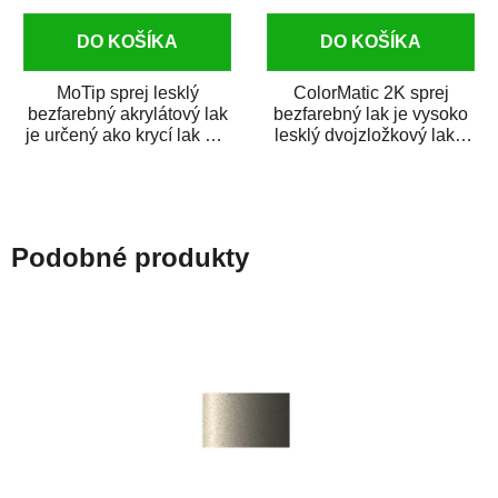
DO KOŠÍKA
DO KOŠÍKA
MoTip sprej lesklý
ColorMatic 2K sprej
bezfarebný akrylátový lak
bezfarebný lak je vysoko
je určený ako krycí lak pre
lesklý dvojzložkový lak s
metalické, perleťové,...
tužidlom v spreji. Je
extrémne...
Podobné produkty