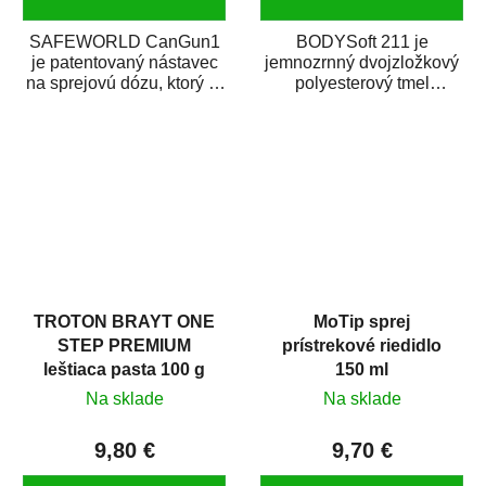
SAFEWORLD CanGun1
BODYSoft 211 je
je patentovaný nástavec
jemnozrnný dvojzložkový
na sprejovú dózu, ktorý ju
polyesterový tmel
premení na profesionálnu
s dobrými plniacimi
striekaciu...
schopnosťami. Je vhodný
na...
TROTON BRAYT ONE
MoTip sprej
STEP PREMIUM
prístrekové riedidlo
leštiaca pasta 100 g
150 ml
Na sklade
Na sklade
9,80 €
9,70 €