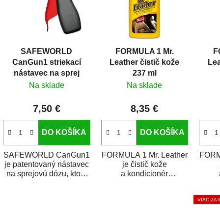
SAFEWORLD
FORMULA 1 Mr.
F
CanGun1 striekací
Leather čistič kože
Lea
nástavec na sprej
237 ml
Na sklade
Na sklade
7,50 €
8,35 €
DO KOŠÍKA
DO KOŠÍKA
SAFEWORLD CanGun1
FORMULA 1 Mr. Leather
FORMU
je patentovaný nástavec
je čistič kože
na sprejovú dózu, ktorý
a kondicionér
ju premení na
s obsahom norkového
s o
profesionálnu
oleja. Kožu vyživuje
ole
VIAC ZA
striekaciu...
a bráni jej...