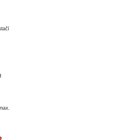
stačí
d
 max.
R