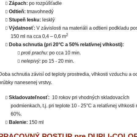
Zápach:
po rozpúšťadle
Odtieň:
tmavohnedý
Stupeň lesku:
lesklý
Výdatnosť:
V závislosti na materiáli a odtieni podkladu po
2
150 ml na cca 0,4 – 0,6 m
Doba schnutia (pri 20°C a 50% relatívnej vlhkosti):
proti prachu:
po cca 10 min.
nelepivý:
po 15 - 20 min.
Doba schnutia závisí od teploty prostredia, vlhkosti vzduchu a o
hrúbky nanesenej vrstvy.
Skladovateľnosť:
10 rokov pri vhodných skladovacích
podmienkach, t.j. pri teplote 10 - 25°C a relatívnej vlhkosti
60%.
Balenie:
150 ml
PRACOVNÝ POSTUP pre DUPLI-COLO