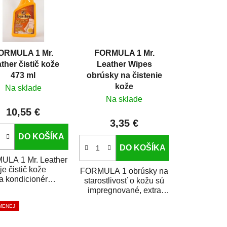
ORMULA 1 Mr.
FORMULA 1 Mr.
ther čistič kože
Leather Wipes
473 ml
obrúsky na čistenie
kože
Na sklade
Na sklade
10,55 €
3,35 €
DO KOŠÍKA
DO KOŠÍKA
LA 1 Mr. Leather
je čistič kože
FORMULA 1 obrúsky na
a kondicionér
starostlivosť o kožu sú
bsahom norkového
impregnované, extra
ja. Kožu vyživuje
pevné obrúsky na
 MENEJ
a bráni jej...
čistenie a ošetrenie...