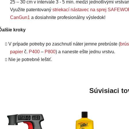
25 – 30 cm v intervale 3 - 5 min. medzi jednotlivými vrstva
Využite patentovaný
striekací nástavec na sprej SAFEW
CanGun1
a dosiahnite profesionálny výsledok!
Ďalšie kroky
V prípade potreby po zaschnutí náter jemne prebrúste (
brú
papier
č.
P400
–
P800
)
a naneste ešte jednu vrstvu.
Nie je potrebné leštiť.
Súvisiaci to