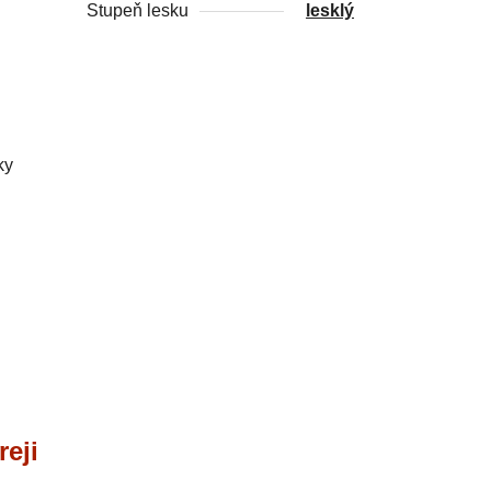
Stupeň lesku
lesklý
ky
eji