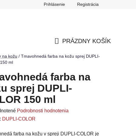
Prihlásenie
Registrácia
ch údajov
Reklamačný poriadok
Odstúpenie od zmluvy
PRÁZDNY KOŠÍK
NÁKUPNÝ
y na kožu
/
Tmavohnedá farba na kožu sprej DUPLI-
150 ml
KOŠÍK
avohnedá farba na
u sprej DUPLI-
LOR 150 ml
rné
notené
Podrobnosti hodnotenia
enie
:
DUPLI-COLOR
u
nedá farba na kožu v spreji DUPLI-COLOR je