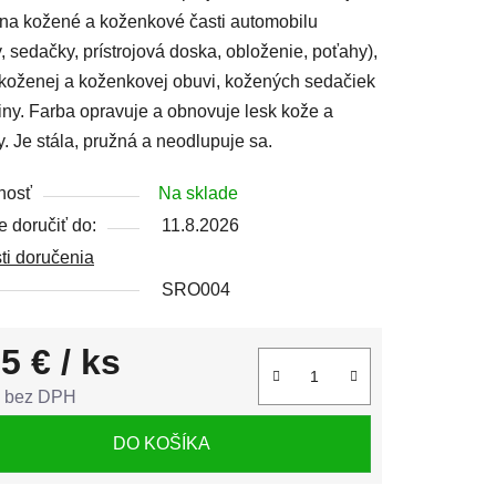
na kožené a koženkové časti automobilu
y, sedačky, prístrojová doska, obloženie, poťahy),
koženej a koženkovej obuvi, kožených sedačiek
iny. Farba opravuje a obnovuje lesk kože a
čiek.
. Je stála, pružná a neodlupuje sa.
nosť
Na sklade
 doručiť do:
11.8.2026
ti doručenia
SRO004
95 €
/ ks
€ bez DPH
tková cena:
DO KOŠÍKA