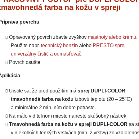
tmavohnedá farba na kožu v spreji
Príprava povrchu
Opravovaný povrch zbavte zvyškov
mastnoty alebo krému
.
Použite napr.
technický benzín
alebo
PRESTO sprej
univerzálny čistič a odmasťovač
.
Povrch osušte.
Aplikácia
Uistite sa, že pred použitím má
sprej DUPLI-COLOR
tmavohnedá farba na kožu
izbovú teplotu (20 – 25°C)
a minimálne 2 min. ním dobre potraste.
Na málo viditeľnom mieste naneste skúšobný nástrek.
Tmavohnedá farba na kožu v spreji DUPLI-COLOR
sa st
v niekoľkých tenkých vrstvách (min. 2 vrstvy) zo vzdialenos