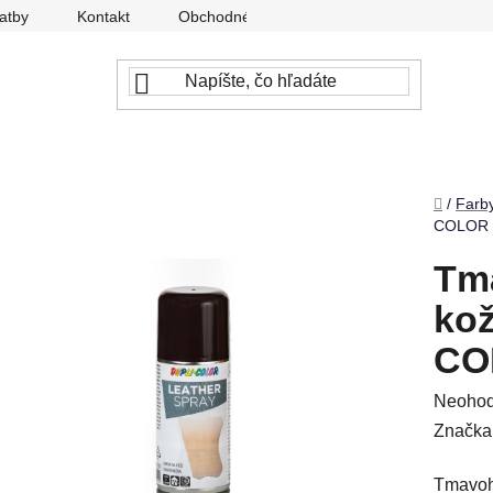
atby
Kontakt
Obchodné podmienky
Ochrana osobný
Domov
/
Farb
COLOR 
Tm
kož
CO
Prieme
Neohod
hodnot
Značka
produkt
Tmavoh
je