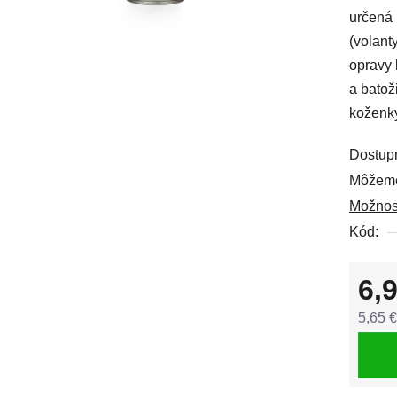
určená 
0,0
(volant
z
opravy 
5
a batož
hviezdi
koženky
Dostup
Môžeme
Možnos
Kód:
6,
5,65 
Jedno