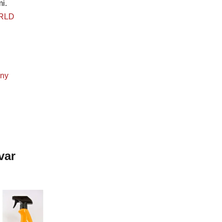
mi.
ORLD
sny
var