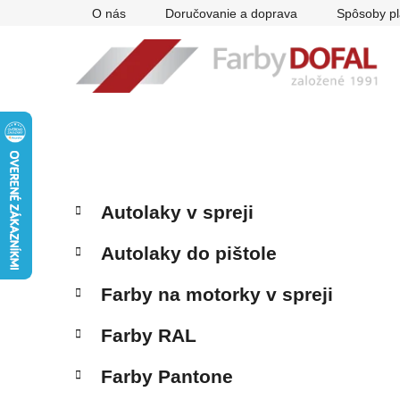
Prejsť
O nás
Doručovanie a doprava
Spôsoby pl
na
obsah
B
K
Preskočiť
Autolaky v spreji
a
kategórie
o
t
č
Autolaky do pištole
e
n
g
ý
Farby na motorky v spreji
ó
p
r
Farby RAL
i
a
e
n
Farby Pantone
e