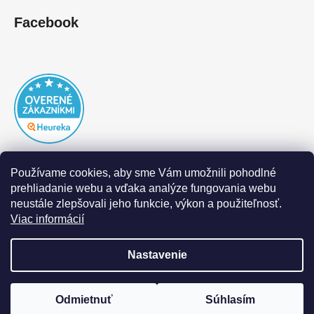
Facebook
Používame cookies, aby sme Vám umožnili pohodlné
prehliadanie webu a vďaka analýze fungovania webu
neustále zlepšovali jeho funkcie, výkon a použiteľnosť.
Viac informácií
Nastavenie
Vytvoril Shoptet
|
Realizoval Appgrade
Odmietnuť
Súhlasím
Copyright 2026
DOFAL autolaky
. Všetky práva