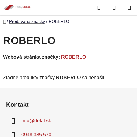
Prejsť
Hľadať
NÁKUP
na
obsah
KOŠÍK
Domov
/
Predávané značky
/
ROBERLO
ROBERLO
Webová stránka značky:
ROBERLO
Žiadne produkty značky
ROBERLO
sa nenašli...
Z
á
Kontakt
p
ä
info
@
dofal.sk
t
i
0948 385 570