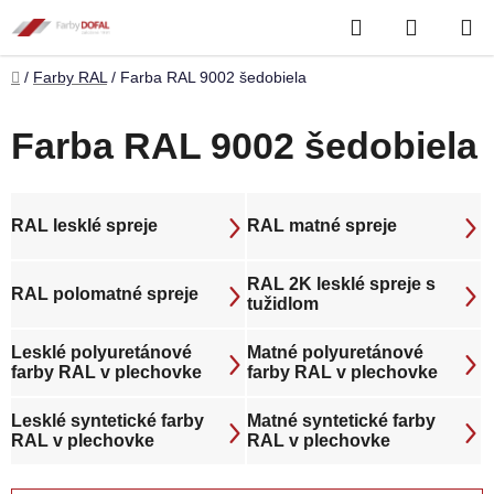
Prejsť
Hľadať
NÁKUP
na
obsah
KOŠÍK
Domov
/
Farby RAL
/
Farba RAL 9002 šedobiela
Farba RAL 9002 šedobiela
RAL lesklé spreje
RAL matné spreje
RAL 2K lesklé spreje s
RAL polomatné spreje
tužidlom
Lesklé polyuretánové
Matné polyuretánové
farby RAL v plechovke
farby RAL v plechovke
Lesklé syntetické farby
Matné syntetické farby
RAL v plechovke
RAL v plechovke