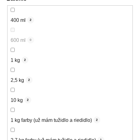
400 ml
2
600 ml
0
1 kg
2
2,5 kg
2
10 kg
2
1 kg farby (už mám tužidlo a riedidlo)
2
1