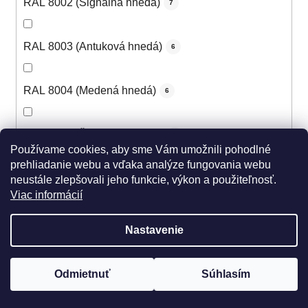
RAL 8002 (Signálna hnedá)
7
RAL 8003 (Antuková hnedá)
6
RAL 8004 (Medená hnedá)
6
RAL 8007 (Žltohnedá svetlá)
5
Používame cookies, aby sme Vám umožnili pohodlné
prehliadanie webu a vďaka analýze fungovania webu
RAL 8008 (Olivová hnedá)
neustále zlepšovali jeho funkcie, výkon a použiteľnosť.
5
Viac informácií
RAL 8011 (Oriešková hnedá)
5
Nastavenie
RAL 8012 (Červenohnedá)
6
Odmietnuť
Súhlasím