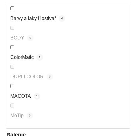
Barvy a laky Hostivař
4
BODY
0
ColorMatic
1
DUPLI-COLOR
0
MACOTA
1
MoTip
0
Balenie