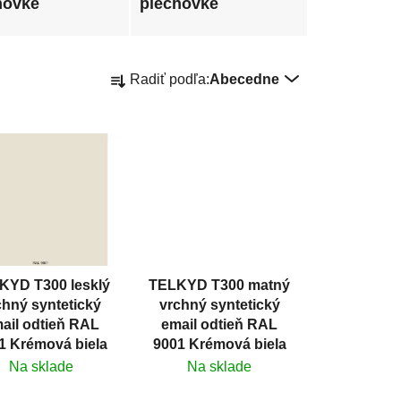
hovke
plechovke
R
Radiť podľa:
Abecedne
a
d
e
n
i
e
p
r
o
KYD T300 lesklý
TELKYD T300 matný
d
chný syntetický
vrchný syntetický
u
ail odtieň RAL
email odtieň RAL
k
1 Krémová biela
9001 Krémová biela
t
Na sklade
Na sklade
o