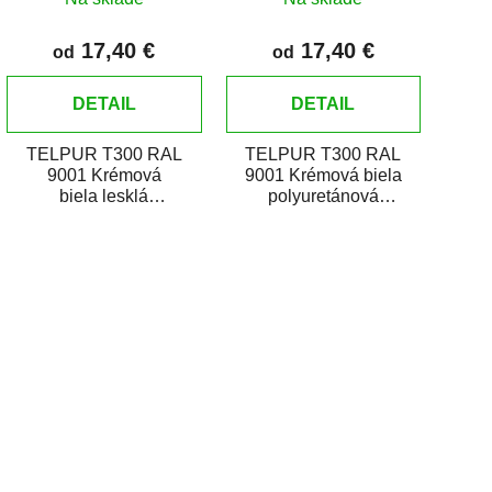
17,40 €
17,40 €
od
od
DETAIL
DETAIL
TELPUR T300 RAL
TELPUR T300 RAL
9001 Krémová
9001 Krémová biela
biela lesklá
polyuretánová
polyuretánová
dvojzložková vrchná
dvojzložková vrchná
farba v plechovke je
O
farba v plechovke je
určená na...
v
určená na...
l
á
d
a
c
i
e
p
r