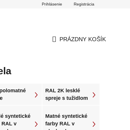
Prihlásenie
Registrácia
ch údajov
Reklamačný poriadok
Odstúpenie od zmluvy
PRÁZDNY KOŠÍK
NÁKUPNÝ
KOŠÍK
ela
polomatné
RAL 2K lesklé
je
spreje s tužidlom
é syntetické
Matné syntetické
y RAL v
farby RAL v