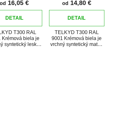
16,05 €
14,80 €
v
od
od
DETAIL
DETAIL
LKYD T300 RAL
TELKYD T300 RAL
 Krémová biela je
9001 Krémová biela je
ý syntetický lesklý
vrchný syntetický matný
mail určený pre
email určený pre
otovenie náterov
zhotovenie náterov
kovov i...
kovov i...