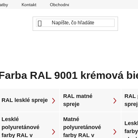
atby
Kontakt
Obchodné podmienky
Ochrana osobný
Farba RAL 9001 krémová bi
RAL matné
RAL 
RAL lesklé spreje
spreje
spre
Lesklé
Matné
Leskl
polyuretánové
polyuretánové
farb
farby RAL v
farby RAL v