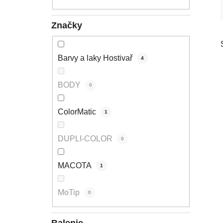
l
Značky
Barvy a laky Hostivař
4
BODY
0
ColorMatic
1
DUPLI-COLOR
0
MACOTA
1
MoTip
0
Balenie