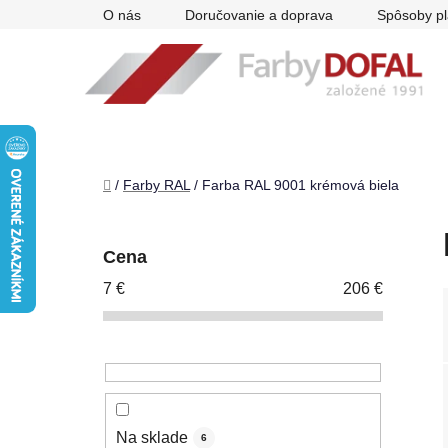
Prejsť
O nás
Doručovanie a doprava
Spôsoby pl
na
obsah
Domov
/
Farby RAL
/
Farba RAL 9001 krémová biela
B
o
Cena
č
7
€
206
€
n
ý
p
a
n
e
Na sklade
6