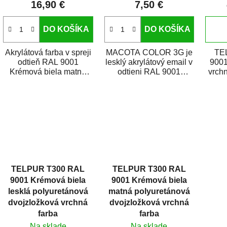
16,90 €
7,50 €
o
v
DO KOŠÍKA
DO KOŠÍKA
Akrylátová farba v spreji
MACOTA COLOR 3G je
TE
odtieň RAL 9001
lesklý akrylátový email v
9001
Krémová biela matná
odtieni RAL 9001
vrchn
je vysokokvalitný email
krémová biela.
e
na striekanie kovov,...
Vysokokvalitný sprej
zh
na...
TELPUR T300 RAL
TELPUR T300 RAL
9001 Krémová biela
9001 Krémová biela
lesklá polyuretánová
matná polyuretánová
dvojzložková vrchná
dvojzložková vrchná
farba
farba
Na sklade
Na sklade