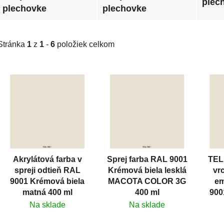
plec
plechovke
plechovke
Stránka
1
z
1
-
6
položiek celkom
V
ý
p
i
s
p
r
Akrylátová farba v
Sprej farba RAL 9001
TEL
o
spreji odtieň RAL
Krémová biela lesklá
vr
d
9001 Krémová biela
MACOTA COLOR 3G
em
u
matná 400 ml
400 ml
900
k
Na sklade
Na sklade
t