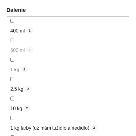
Balenie
400 ml
1
600 ml
0
1 kg
2
2,5 kg
2
10 kg
2
1 kg farby (už mám tužidlo a riedidlo)
2