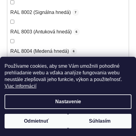
RAL 8002 (Signálna hnedá)
7
RAL 8003 (Antuková hnedá)
6
RAL 8004 (Medená hnedá)
6
Používame cookies, aby sme Vám umožnili pohodlné
RAL 8007 (Žltohnedá svetlá)
5
prehliadanie webu a vďaka analýze fungovania webu
neustále zlepšovali jeho funkcie, výkon a použiteľnosť.
Viac informácií
RAL 8008 (Olivová hnedá)
5
Nastavenie
RAL 8011 (Oriešková hnedá)
5
Odmietnuť
Súhlasím
RAL 8012 (Červenohnedá)
6