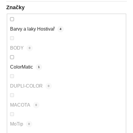
Značky
Barvy a laky Hostivař
4
BODY
0
ColorMatic
1
DUPLI-COLOR
0
MACOTA
0
MoTip
0