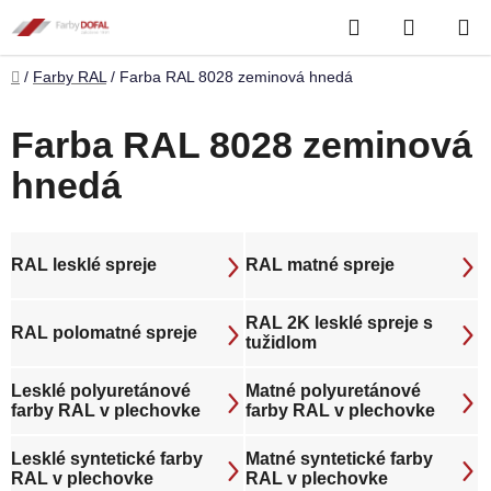
Prejsť
Hľadať
NÁKUP
na
obsah
KOŠÍK
Domov
/
Farby RAL
/
Farba RAL 8028 zeminová hnedá
Farba RAL 8028 zeminová
hnedá
RAL lesklé spreje
RAL matné spreje
RAL 2K lesklé spreje s
RAL polomatné spreje
tužidlom
Lesklé polyuretánové
Matné polyuretánové
farby RAL v plechovke
farby RAL v plechovke
Lesklé syntetické farby
Matné syntetické farby
RAL v plechovke
RAL v plechovke