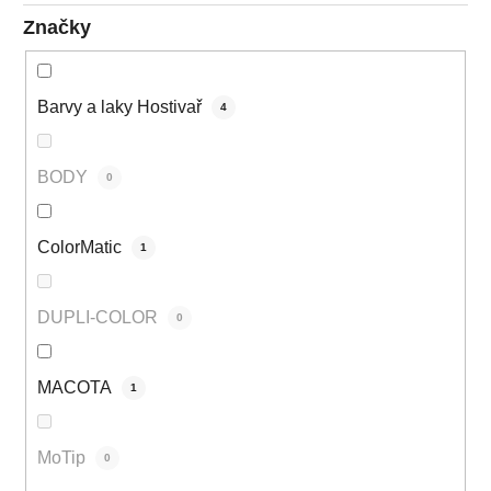
Značky
Barvy a laky Hostivař
4
BODY
0
ColorMatic
1
DUPLI-COLOR
0
MACOTA
1
MoTip
0