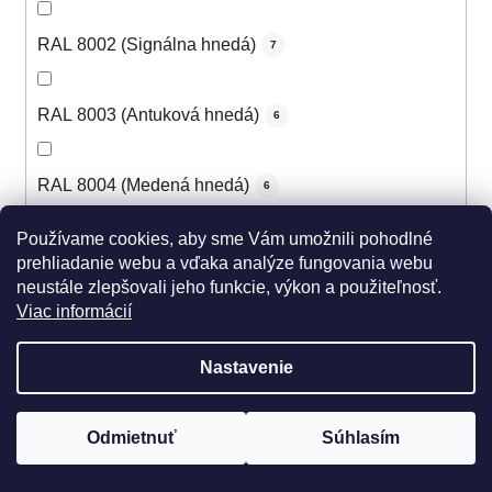
RAL 8002 (Signálna hnedá)
7
RAL 8003 (Antuková hnedá)
6
RAL 8004 (Medená hnedá)
6
Používame cookies, aby sme Vám umožnili pohodlné
RAL 8007 (Žltohnedá svetlá)
5
prehliadanie webu a vďaka analýze fungovania webu
neustále zlepšovali jeho funkcie, výkon a použiteľnosť.
Viac informácií
RAL 8008 (Olivová hnedá)
5
Nastavenie
RAL 8011 (Oriešková hnedá)
5
Odmietnuť
Súhlasím
RAL 8012 (Červenohnedá)
6