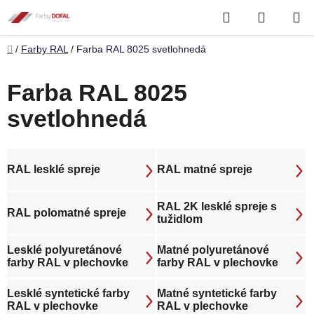
Prejsť
Hľadať
NÁKUP
na
obsah
KOŠÍK
Domov
/
Farby RAL
/
Farba RAL 8025 svetlohnedá
Farba RAL 8025
svetlohnedá
RAL lesklé spreje
RAL matné spreje
RAL 2K lesklé spreje s
RAL polomatné spreje
tužidlom
Lesklé polyuretánové
Matné polyuretánové
farby RAL v plechovke
farby RAL v plechovke
Lesklé syntetické farby
Matné syntetické farby
RAL v plechovke
RAL v plechovke