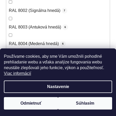
RAL 8002 (Signálna hnedá)
7
RAL 8003 (Antuková hnedá)
6
RAL 8004 (Medená hnedá)
6
Používame cookies, aby sme Vám umožnili pohodlné
RAL 8007 (Žltohnedá svetlá)
5
prehliadanie webu a vďaka analýze fungovania webu
neustále zlepšovali jeho funkcie, výkon a použiteľnosť.
Viac informácií
RAL 8008 (Olivová hnedá)
5
Nastavenie
RAL 8011 (Oriešková hnedá)
5
Odmietnuť
Súhlasím
RAL 8012 (Červenohnedá)
6