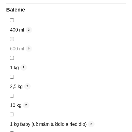
Balenie
400 ml
3
600 ml
0
1 kg
2
2,5 kg
2
10 kg
2
1 kg farby (už mám tužidlo a riedidlo)
2