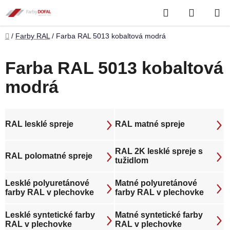
Prejsť
Hľadať
NÁKUP
na
obsah
KOŠÍK
Domov
/
Farby RAL
/
Farba RAL 5013 kobaltová modrá
Farba RAL 5013 kobaltová
modrá
RAL lesklé spreje
RAL matné spreje
RAL 2K lesklé spreje s
RAL polomatné spreje
tužidlom
Lesklé polyuretánové
Matné polyuretánové
farby RAL v plechovke
farby RAL v plechovke
Lesklé syntetické farby
Matné syntetické farby
RAL v plechovke
RAL v plechovke