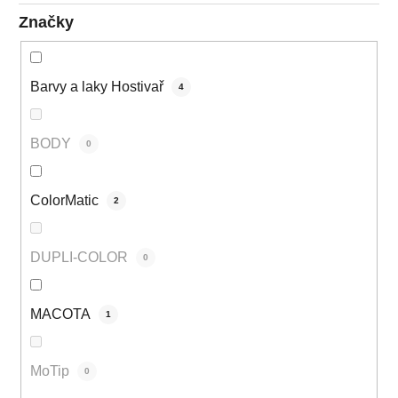
Značky
Barvy a laky Hostivař
4
BODY
0
ColorMatic
2
DUPLI-COLOR
0
MACOTA
1
MoTip
0