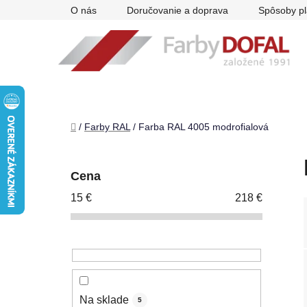
Prejsť
O nás
Doručovanie a doprava
Spôsoby pl
na
obsah
Domov
/
Farby RAL
/
Farba RAL 4005 modrofialová
B
o
Cena
č
15
€
218
€
n
ý
p
a
n
e
Na sklade
5