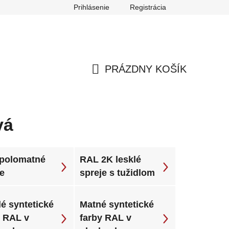
Prihlásenie
Registrácia
ch údajov
Reklamačný poriadok
Odstúpenie od zmluvy
PRÁZDNY KOŠÍK
NÁKUPNÝ
KOŠÍK
vá
polomatné
RAL 2K lesklé
je
spreje s tužidlom
é syntetické
Matné syntetické
y RAL v
farby RAL v