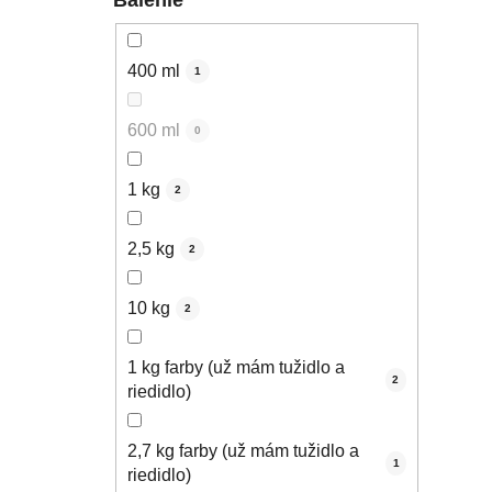
400 ml
1
600 ml
0
1 kg
2
2,5 kg
2
10 kg
2
1 kg farby (už mám tužidlo a
2
riedidlo)
2,7 kg farby (už mám tužidlo a
1
riedidlo)