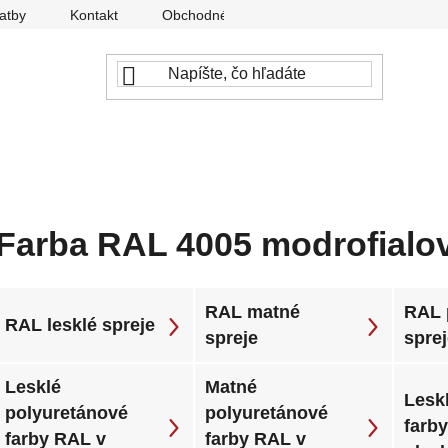
atby
Kontakt
Obchodné podmienky
Ochrana osobný
Farba RAL 4005 modrofialo
RAL matné
RAL 
RAL lesklé spreje
spreje
spre
Lesklé
Matné
Leskl
polyuretánové
polyuretánové
farb
farby RAL v
farby RAL v