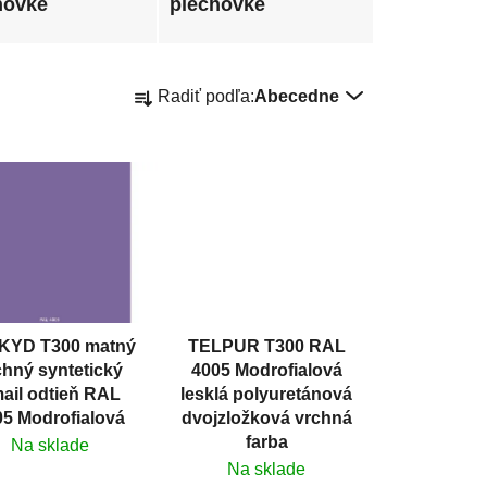
hovke
plechovke
R
Radiť podľa:
Abecedne
a
d
e
n
i
e
p
r
o
KYD T300 matný
TELPUR T300 RAL
d
chný syntetický
4005 Modrofialová
u
ail odtieň RAL
lesklá polyuretánová
k
05 Modrofialová
dvojzložková vrchná
t
farba
Na sklade
Na sklade
o