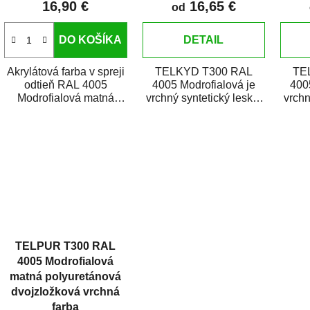
16,90 €
16,65 €
o
od
v
DO KOŠÍKA
DETAIL
Akrylátová farba v spreji
TELKYD T300 RAL
TE
odtieň RAL 4005
4005 Modrofialová je
400
Modrofialová matná
vrchný syntetický lesklý
vrchn
je vysokokvalitný email
email určený pre
e
na striekanie kovov,...
zhotovenie náterov
zh
kovov i...
TELPUR T300 RAL
4005 Modrofialová
matná polyuretánová
dvojzložková vrchná
farba