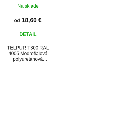
Na sklade
18,60 €
od
DETAIL
TELPUR T300 RAL
4005 Modrofialová
polyuretánová
dvojzložková vrchná
farba v plechovke je
O
určená na...
v
l
á
d
a
c
i
e
p