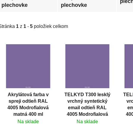
plec
plechovke
plechovke
Stránka
1
z
1
-
5
položiek celkom
V
ý
p
i
s
p
r
Akrylátová farba v
TELKYD T300 lesklý
TEL
o
spreji odtieň RAL
vrchný syntetický
vr
d
4005 Modrofialová
email odtieň RAL
em
u
matná 400 ml
4005 Modrofialová
40
k
Na sklade
Na sklade
t