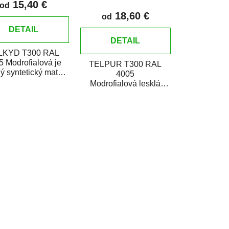
15,40 €
v
od
18,60 €
od
DETAIL
DETAIL
LKYD T300 RAL
5 Modrofialová je
TELPUR T300 RAL
ý syntetický matný
4005
mail určený pre
Modrofialová lesklá
otovenie náterov
polyuretánová
kovov i...
dvojzložková vrchná
farba v plechovke je
určená na...