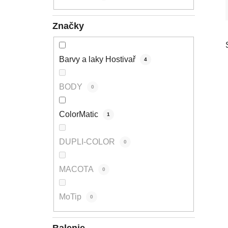
l
Značky
Barvy a laky Hostivař
4
BODY
0
ColorMatic
1
DUPLI-COLOR
0
MACOTA
0
MoTip
0
Balenie