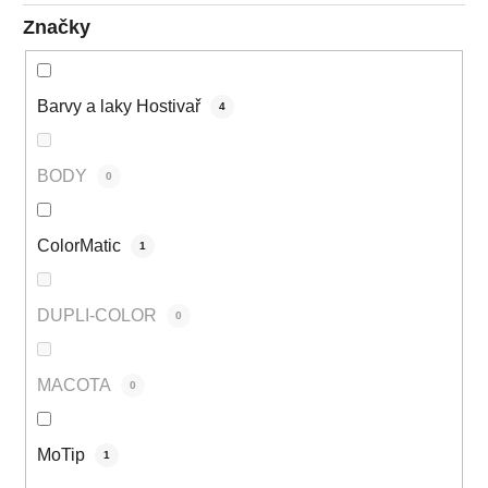
Značky
Barvy a laky Hostivař
4
BODY
0
ColorMatic
1
DUPLI-COLOR
0
MACOTA
0
MoTip
1