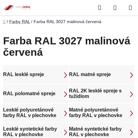
Prejsť
Hľadať
NÁKUP
na
obsah
KOŠÍK
Domov
/
Farby RAL
/
Farba RAL 3027 malinová červená
Farba RAL 3027 malinová
červená
RAL lesklé spreje
RAL matné spreje
RAL 2K lesklé spreje s
RAL polomatné spreje
tužidlom
Lesklé polyuretánové
Matné polyuretánové
farby RAL v plechovke
farby RAL v plechovke
Lesklé syntetické farby
Matné syntetické farby
RAL v plechovke
RAL v plechovke