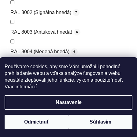
RAL 8002 (Signálna hnedá)
7
RAL 8003 (Antuková hnedá)
6
RAL 8004 (Medená hnedá)
6
Používame cookies, aby sme Vám umožnili pohodlné
RAL 8007 (Žltohnedá svetlá)
5
prehliadanie webu a vďaka analýze fungovania webu
neustále zlepšovali jeho funkcie, výkon a použiteľnosť.
Viac informácií
RAL 8008 (Olivová hnedá)
5
Nastavenie
RAL 8011 (Oriešková hnedá)
5
Odmietnuť
Súhlasím
RAL 8012 (Červenohnedá)
6