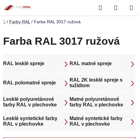
Prejsť
Hľadať
NÁKUP
na
obsah
KOŠÍK
Domov
/
Farby RAL
/
Farba RAL 3017 ružová
Farba RAL 3017 ružová
RAL lesklé spreje
RAL matné spreje
RAL 2K lesklé spreje s
RAL polomatné spreje
tužidlom
Lesklé polyuretánové
Matné polyuretánové
farby RAL v plechovke
farby RAL v plechovke
Lesklé syntetické farby
Matné syntetické farby
RAL v plechovke
RAL v plechovke