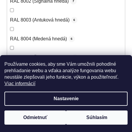
RAL 8002 (Signálna hnedá)
7
RAL 8003 (Antuková hnedá)
6
RAL 8004 (Medená hnedá)
6
RAL 8007 (Žltohnedá svetlá)
5
Používame cookies, aby sme Vám umožnili pohodlné
prehliadanie webu a vďaka analýze fungovania webu
RAL 8008 (Olivová hnedá)
neustále zlepšovali jeho funkcie, výkon a použiteľnosť.
5
Viac informácií
RAL 8011 (Oriešková hnedá)
5
Nastavenie
RAL 8012 (Červenohnedá)
6
Odmietnuť
Súhlasím