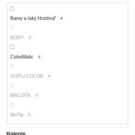
Barvy a laky Hostivař
4
BODY
0
ColorMatic
1
DUPLI-COLOR
0
MACOTA
0
MoTip
0
Balenie