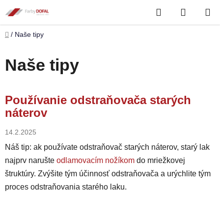
Prejsť
Hľadať
NÁKUP
na
obsah
KOŠÍK
Domov
/
Naše tipy
Naše tipy
V
Používanie odstraňovača starých
ý
náterov
p
i
14.2.2025
s
Náš tip: ak používate odstraňovač starých náterov, starý lak
č
najprv narušte
odlamovacím nožíkom
do mriežkovej
l
štruktúry. Zvýšite tým účinnosť odstraňovača a urýchlite tým
á
proces odstraňovania starého laku.
n
k
o