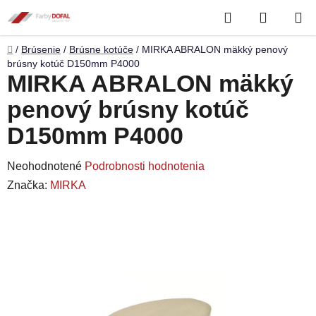
Prejsť
Hľadať
NÁKUP
na
obsah
KOŠÍK
Domov
/
Brúsenie
/
Brúsne kotúče
/
MIRKA ABRALON mäkký penový
brúsny kotúč D150mm P4000
MIRKA ABRALON mäkký
penový brúsny kotúč
D150mm P4000
Priemerné
Neohodnotené
Podrobnosti hodnotenia
hodnotenie
Značka:
MIRKA
produktu
je
0,0
z
5
hviezdičiek.