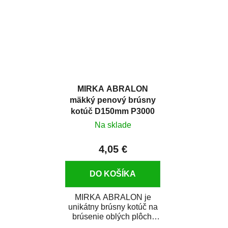
MIRKA ABRALON
mäkký penový brúsny
kotúč D150mm P3000
Na sklade
4,05 €
DO KOŠÍKA
MIRKA ABRALON je
unikátny brúsny kotúč na
brúsenie oblých plôch,
rohov a ostrých hrán.