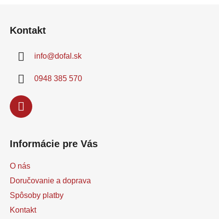
Z
ABRALON je...
á
Kontakt
p
ä
info
@
dofal.sk
t
i
0948 385 570
e
Informácie pre Vás
O nás
Doručovanie a doprava
Spôsoby platby
Kontakt