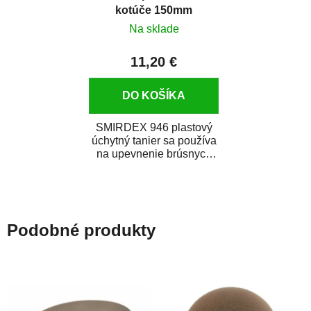
kotúče 150mm
Na sklade
11,20 €
DO KOŠÍKA
SMIRDEX 946 plastový
úchytný tanier sa používa
na upevnenie brúsnych
kotúčov s priemerom 150
mm. K brúske...
Podobné produkty