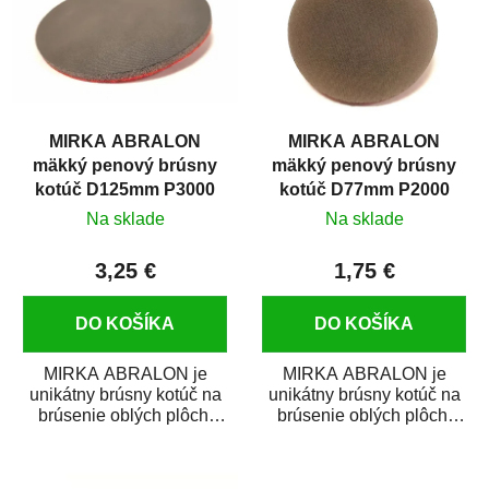
MIRKA ABRALON
MIRKA ABRALON
mäkký penový brúsny
mäkký penový brúsny
kotúč D125mm P3000
kotúč D77mm P2000
Na sklade
Na sklade
3,25 €
1,75 €
DO KOŠÍKA
DO KOŠÍKA
MIRKA ABRALON je
MIRKA ABRALON je
unikátny brúsny kotúč na
unikátny brúsny kotúč na
brúsenie oblých plôch,
brúsenie oblých plôch,
rohov a ostrých hrán.
rohov a ostrých hrán.
ABRALON je...
ABRALON je...