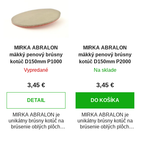
MIRKA ABRALON
MIRKA ABRALON
mäkký penový brúsny
mäkký penový brúsny
kotúč D150mm P1000
kotúč D150mm P2000
Vypredané
Na sklade
3,45 €
3,45 €
DETAIL
DO KOŠÍKA
MIRKA ABRALON je
MIRKA ABRALON je
unikátny brúsny kotúč na
unikátny brúsny kotúč na
brúsenie oblých plôch,
brúsenie oblých plôch,
rohov a ostrých hrán.
rohov a ostrých hrán.
ABRALON je...
ABRALON je...