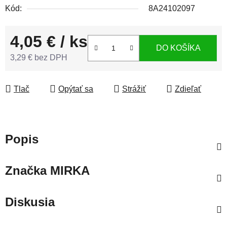
Kód:
8A24102097
4,05 €
/ ks
DO KOŠÍKA
3,29 € bez DPH
Jednotková cena:
Tlač
Opýtať sa
Strážiť
Zdieľať
Popis
Značka
MIRKA
Diskusia