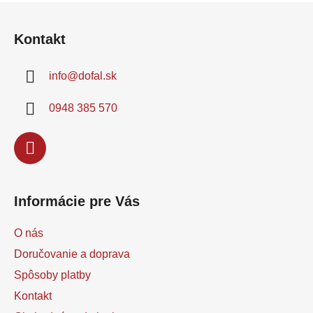
Z
papier určený
striekaciu...
predovšetkým pre...
á
Kontakt
p
ä
info
@
dofal.sk
t
i
0948 385 570
e
Informácie pre Vás
O nás
Doručovanie a doprava
Spôsoby platby
Kontakt