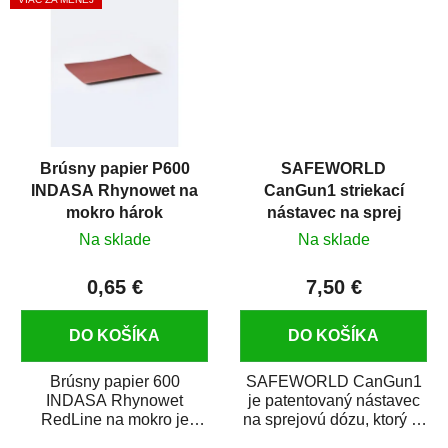
Brúsny papier P600
SAFEWORLD
INDASA Rhynowet na
CanGun1 striekací
mokro hárok
nástavec na sprej
Na sklade
Na sklade
0,65 €
7,50 €
DO KOŠÍKA
DO KOŠÍKA
Brúsny papier 600
SAFEWORLD CanGun1
INDASA Rhynowet
je patentovaný nástavec
RedLine na mokro je
na sprejovú dózu, ktorý ju
vodovzdorný brúsny
premení na profesionálnu