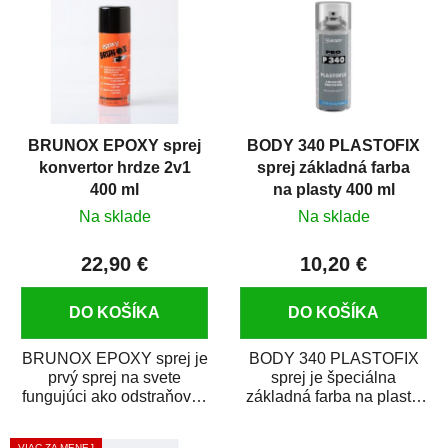
BRUNOX EPOXY sprej
BODY 340 PLASTOFIX
konvertor hrdze 2v1
sprej základná farba
400 ml
na plasty 400 ml
Na sklade
Na sklade
22,90 €
10,20 €
DO KOŠÍKA
DO KOŠÍKA
BRUNOX EPOXY sprej je
BODY 340 PLASTOFIX
prvý sprej na svete
sprej je špeciálna
fungujúci ako odstraňovač
základná farba na plasty,
hrdze s epoxidovou
ktorá zaistí priľnavosť
živicou. Bol...
vrchných náterov na...
VIAC ZA MENEJ