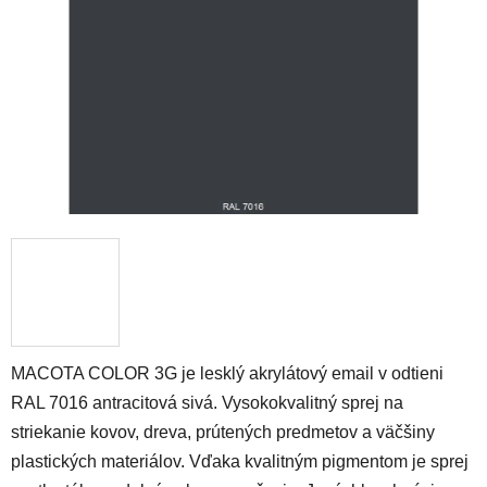
hviezdičiek.
MACOTA COLOR 3G je lesklý akrylátový email v odtieni
RAL 7016 antracitová sivá. Vysokokvalitný sprej na
striekanie kovov, dreva, prútených predmetov a väčšiny
plastických materiálov. Vďaka kvalitným pigmentom je sprej