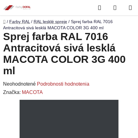
Prejsť
Hľadať
NÁKUP
na
obsah
KOŠÍK
Domov
/
Farby RAL
/
RAL lesklé spreje
/
Sprej farba RAL 7016
Antracitová sivá lesklá MACOTA COLOR 3G 400 ml
Sprej farba RAL 7016
Antracitová sivá lesklá
MACOTA COLOR 3G 400
ml
Priemerné
Neohodnotené
Podrobnosti hodnotenia
hodnotenie
Značka:
MACOTA
produktu
je
0,0
z
5