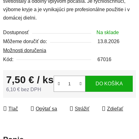
svetlostály a odolný vplyvom počasia. Je rýchloschnúci,
výborne kryje a je vynikajúci pre profesionálne použitie i v
domácej dielni.
Dostupnosť
Na sklade
Môžeme doručiť do:
13.8.2026
Možnosti doručenia
Kód:
67016
7,50 €
/ ks
DO KOŠÍKA
6,10 € bez DPH
Jednotková cena:
Tlač
Opýtať sa
Strážiť
Zdieľať