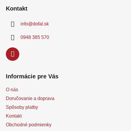
predovšetkým pre...
á
Kontakt
p
ä
info
@
dofal.sk
t
i
0948 385 570
e
Informácie pre Vás
O nás
Doručovanie a doprava
Spôsoby platby
Kontakt
Obchodné podmienky