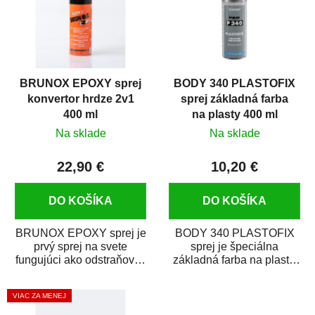
BRUNOX EPOXY sprej
BODY 340 PLASTOFIX
konvertor hrdze 2v1
sprej základná farba
400 ml
na plasty 400 ml
Na sklade
Na sklade
22,90 €
10,20 €
DO KOŠÍKA
DO KOŠÍKA
BRUNOX EPOXY sprej je
BODY 340 PLASTOFIX
prvý sprej na svete
sprej je špeciálna
fungujúci ako odstraňovač
základná farba na plasty,
hrdze s epoxidovou
ktorá zaistí priľnavosť
živicou. Bol...
vrchných náterov na...
VIAC ZA MENEJ