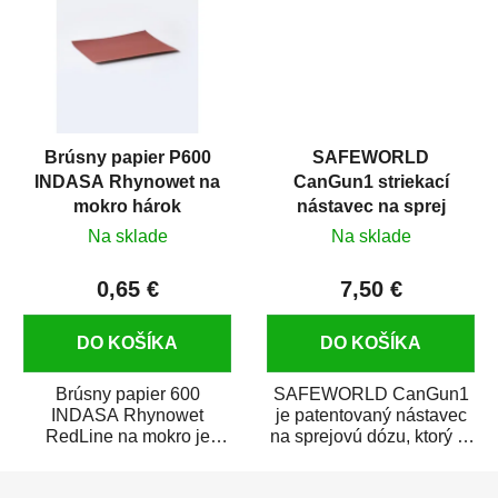
Brúsny papier P600
SAFEWORLD
INDASA Rhynowet na
CanGun1 striekací
mokro hárok
nástavec na sprej
Na sklade
Na sklade
0,65 €
7,50 €
DO KOŠÍKA
DO KOŠÍKA
Brúsny papier 600
SAFEWORLD CanGun1
INDASA Rhynowet
je patentovaný nástavec
RedLine na mokro je
na sprejovú dózu, ktorý ju
vodovzdorný brúsny
premení na profesionálnu
Z
papier určený
striekaciu...