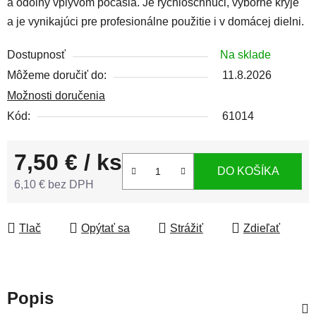
a odolný vplyvom počasia. Je rýchloschnúci, výborne kryje
a je vynikajúci pre profesionálne použitie i v domácej dielni.
Dostupnosť
Na sklade
Môžeme doručiť do:
11.8.2026
Možnosti doručenia
Kód:
61014
7,50 €
/ ks
DO KOŠÍKA
6,10 € bez DPH
Jednotková cena:
Tlač
Opýtať sa
Strážiť
Zdieľať
Popis