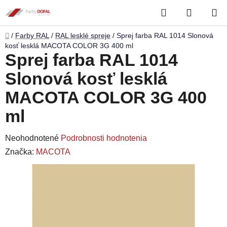
Prejsť
Hľadať
NÁKUP
na
obsah
KOŠÍK
Domov
/
Farby RAL
/
RAL lesklé spreje
/
Sprej farba RAL 1014 Slonová
kosť lesklá MACOTA COLOR 3G 400 ml
Sprej farba RAL 1014
Slonová kosť lesklá
MACOTA COLOR 3G 400
ml
Priemerné
Neohodnotené
Podrobnosti hodnotenia
hodnotenie
Značka:
MACOTA
produktu
je
0,0
z
5