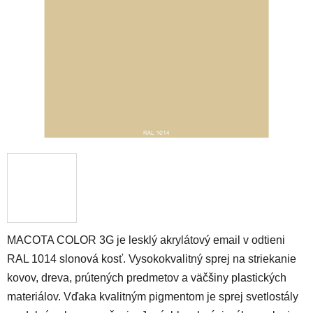
hviezdičiek.
MACOTA COLOR 3G je lesklý akrylátový email v odtieni
RAL 1014 slonová kosť. Vysokokvalitný sprej na striekanie
kovov, dreva, prútených predmetov a väčšiny plastických
materiálov. Vďaka kvalitným pigmentom je sprej svetlostály