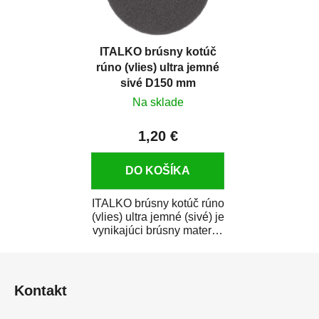
ITALKO brúsny kotúč
rúno (vlies) ultra jemné
sivé D150 mm
Na sklade
1,20 €
DO KOŠÍKA
ITALKO brúsny kotúč rúno
(vlies) ultra jemné (sivé) je
vynikajúci brúsny materiál
na jemné brúsenie na...
Z
á
Kontakt
p
ä