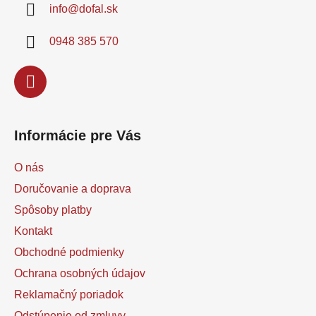
info
@
dofal.sk
t
i
0948 385 570
e
Informácie pre Vás
O nás
Doručovanie a doprava
Spôsoby platby
Kontakt
Obchodné podmienky
Ochrana osobných údajov
Reklamačný poriadok
Odstúpenie od zmluvy