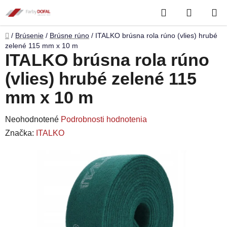
Prejsť
Hľadať
NÁKUP
na
obsah
KOŠÍK
Domov
/
Brúsenie
/
Brúsne rúno
/
ITALKO brúsna rola rúno (vlies) hrubé
zelené 115 mm x 10 m
ITALKO brúsna rola rúno
(vlies) hrubé zelené 115
mm x 10 m
Priemerné
Neohodnotené
Podrobnosti hodnotenia
hodnotenie
Značka:
ITALKO
produktu
je
0,0
z
5
hviezdičiek.