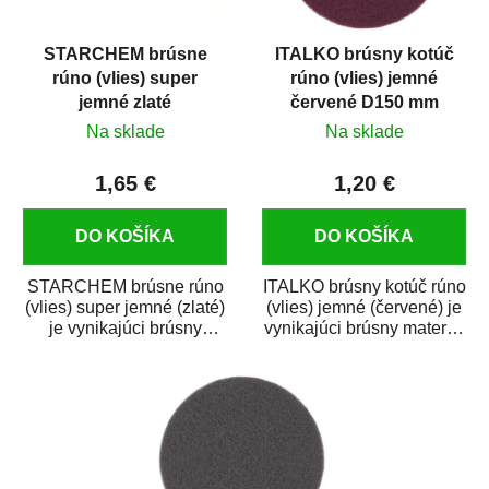
STARCHEM brúsne
ITALKO brúsny kotúč
rúno (vlies) super
rúno (vlies) jemné
jemné zlaté
červené D150 mm
Na sklade
Na sklade
1,65 €
1,20 €
DO KOŠÍKA
DO KOŠÍKA
STARCHEM brúsne rúno
ITALKO brúsny kotúč rúno
(vlies) super jemné (zlaté)
(vlies) jemné (červené) je
je vynikajúci brúsny
vynikajúci brúsny materiál
materiál na jemné
na jemné brúsenie na
brúsenie na sucho...
sucho...