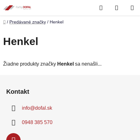
Prejsť
Hľadať
NÁKUP
na
obsah
KOŠÍK
Domov
/
Predávané značky
/
Henkel
Henkel
Žiadne produkty značky
Henkel
sa nenašli...
Z
á
Kontakt
p
ä
info
@
dofal.sk
t
i
0948 385 570
e