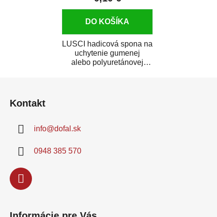
DO KOŠÍKA
LUSCI hadicová spona na
uchytenie gumenej
alebo polyuretánovej
hadice na koncovku,
Z
vsuvku,...
á
Kontakt
p
ä
info
@
dofal.sk
t
i
0948 385 570
e
Informácie pre Vás