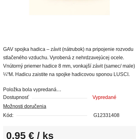
GAV spojka hadica – závit (nátrubok) na pripojenie rozvodu
stlačeného vzduchu. Vyrobená z nehrdzavejúcej ocele.
Vnútorný priemer hadice 8 mm, vonkajší závit (samec/ male)
¼“M. Hadicu zaistite na spojke hadicovou sponou LUSCI.
Položka bola vypredaná…
Dostupnosť
Vypredané
Možnosti doručenia
Kód:
G12331408
0,95 €
/ ks