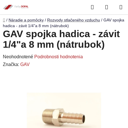
Prejsť
Hľadať
NÁKUP
na
obsah
KOŠÍK
Domov
/
Náradie a pomôcky
/
Rozvody stlačeného vzduchu
/
GAV spojka
hadica - závit 1/4"a 8 mm (nátrubok)
GAV spojka hadica - závit
1/4"a 8 mm (nátrubok)
Priemerné
Neohodnotené
Podrobnosti hodnotenia
hodnotenie
Značka:
GAV
produktu
je
0,0
z
5
hviezdičiek.