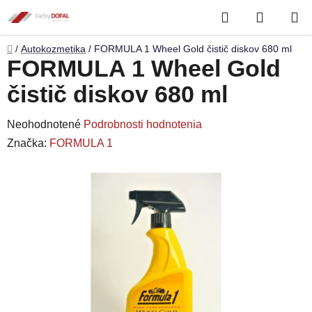
Prejsť
Hľadať
NÁKUP
na
obsah
KOŠÍK
Domov
/
Autokozmetika
/
FORMULA 1 Wheel Gold čistič diskov 680 ml
FORMULA 1 Wheel Gold
čistič diskov 680 ml
Priemerné
Neohodnotené
Podrobnosti hodnotenia
hodnotenie
Značka:
FORMULA 1
produktu
je
0,0
z
5
hviezdičiek.