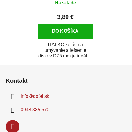
Na sklade
3,80 €
DO KOŠÍKA
ITALKO kotúč na
umývanie a leštenie
diskov D75 mm je ideálny
na umývanie a leštenie
Z
diskov a ráfikov a...
á
Kontakt
p
ä
info
@
dofal.sk
t
i
0948 385 570
e