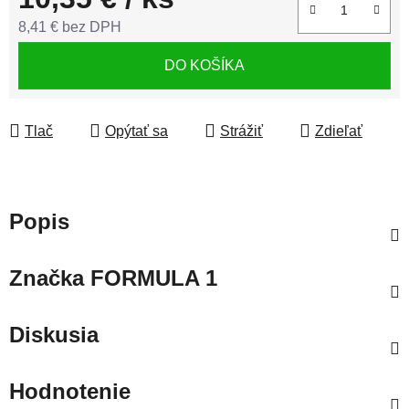
8,41 € bez DPH
Jednotková cena:
DO KOŠÍKA
Tlač
Opýtať sa
Strážiť
Zdieľať
Popis
Značka
FORMULA 1
Diskusia
Hodnotenie