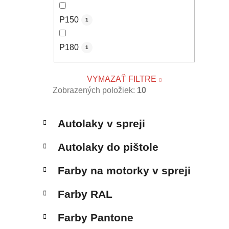
P150
1
P180
1
VYMAZAŤ FILTRE
Zobrazených položiek:
10
K
Preskočiť
Autolaky v spreji
a
kategórie
t
Autolaky do pištole
e
g
Farby na motorky v spreji
ó
r
Farby RAL
i
e
Farby Pantone