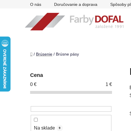
Prejsť
O nás
Doručovanie a doprava
Spôsoby pl
na
obsah
Domov
/
Brúsenie
/
Brúsne pásy
B
o
Cena
č
0
€
1
€
n
ý
p
a
n
e
Na sklade
9