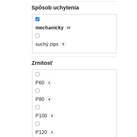
Spôsob uchytenia
mechanicky
10
suchý zips
5
Zrnitosť
P60
1
P80
4
P100
2
P120
1