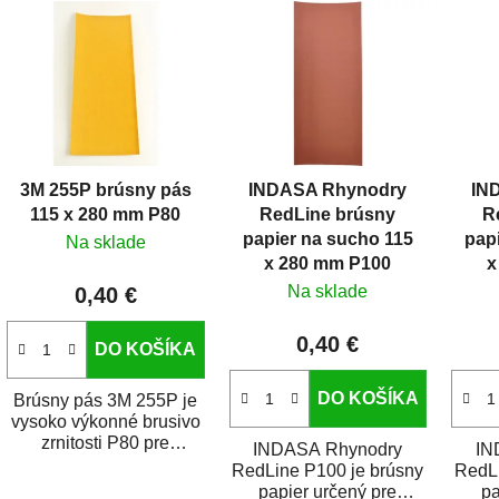
V
ý
p
i
s
p
r
3M 255P brúsny pás
INDASA Rhynodry
IN
o
115 x 280 mm P80
RedLine brúsny
R
d
papier na sucho 115
pap
Na sklade
u
x 280 mm P100
x
k
Na sklade
0,40 €
t
0,40 €
o
DO KOŠÍKA
v
DO KOŠÍKA
Brúsny pás 3M 255P je
vysoko výkonné brusivo
zrnitosti P80 pre
INDASA Rhynodry
IN
brúsenie na sucho pre
RedLine P100 je brúsny
RedLi
použitie v prenosných...
papier určený pre
pa