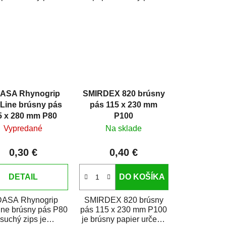
akovanie, brúsenie
autolakovanie, brúsenie
itov i použitie v...
kompozitov i použitie v...
ASA Rhynogrip
SMIRDEX 820 brúsny
Line brúsny pás
pás 115 x 230 mm
5 x 280 mm P80
P100
Vypredané
Na sklade
0,30 €
0,40 €
DETAIL
DO KOŠÍKA
DASA Rhynogrip
SMIRDEX 820 brúsny
ne brúsny pás P80
pás 115 x 230 mm P100
suchý zips je
je brúsny papier určený