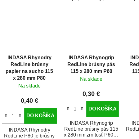
autolakovanie, brúsenie
autol
kompozitov i použitie v...
kompoz
INDASA Rhynodry
INDASA Rhynogrip
IND
RedLine brúsny
RedLine brúsny pás
Red
papier na sucho 115
115 x 280 mm P60
11
x 280 mm P80
Na sklade
Na sklade
0,30 €
0,40 €
DO KOŠÍKA
DO KOŠÍKA
INDASA Rhynogrip
IN
RedLine brúsny pás 115
RedLi
INDASA Rhynodry
x 280 mm zrnitosť P60 je
RedLine P80 je brúsny