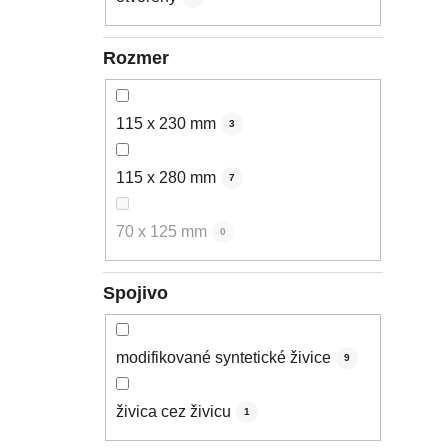
Rozmer
115 x 230 mm
3
115 x 280 mm
7
70 x 125 mm
0
Spojivo
modifikované syntetické živice
9
živica cez živicu
1