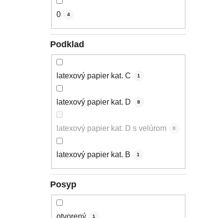
0
4
Podklad
latexový papier kat. C
1
latexový papier kat. D
8
latexový papier kat. D s velúrom
0
latexový papier kat. B
1
Posyp
otvorený
1