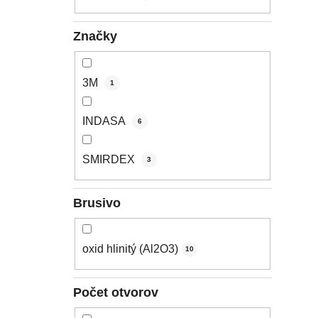
l
Značky
3M
1
INDASA
6
SMIRDEX
3
Brusivo
oxid hlinitý (Al2O3)
10
Počet otvorov