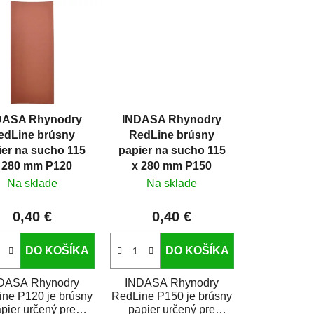
e
n
i
e
p
r
o
DASA Rhynodry
INDASA Rhynodry
d
edLine brúsny
RedLine brúsny
u
ier na sucho 115
papier na sucho 115
k
 280 mm P120
x 280 mm P150
t
Na sklade
Na sklade
o
0,40 €
0,40 €
v
DO KOŠÍKA
DO KOŠÍKA
DASA Rhynodry
INDASA Rhynodry
ne P120 je brúsny
RedLine P150 je brúsny
pier určený pre
papier určený pre