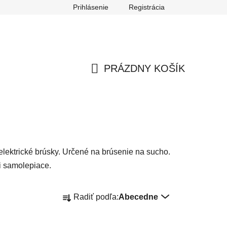
Prihlásenie
Registrácia
ch údajov
Reklamačný poriadok
Odstúpenie od zmluvy
PRÁZDNY KOŠÍK
NÁKUPNÝ
KOŠÍK
lektrické brúsky. Určené na brúsenie na sucho.
i samolepiace.
R
Radiť podľa:
Abecedne
a
d