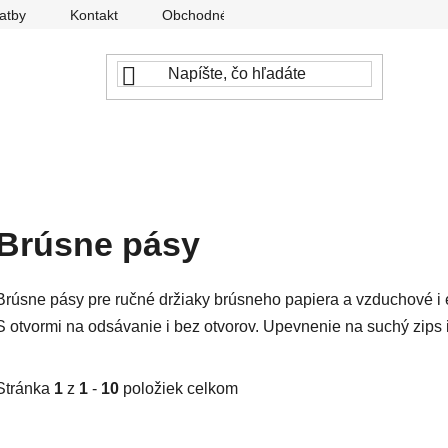
atby
Kontakt
Obchodné podmienky
Ochrana osobný
Brúsne pásy
Brúsne pásy pre ručné držiaky brúsneho papiera a vzduchové i e
S otvormi na odsávanie i bez otvorov. Upevnenie na suchý zips 
Stránka
1
z
1
-
10
položiek celkom