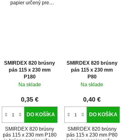
profesionálny brúsny
pro
papier určený pre
papier vhodný na...
pa
autolakovanie, brúsenie
br
kompozitov i použitie v...
SMIRDEX 820 brúsny
SMIRDEX 820 brúsny
pás 115 x 230 mm
pás 115 x 230 mm
P180
P80
Na sklade
Na sklade
0,35 €
0,40 €
DO KOŠÍKA
DO KOŠÍKA
SMIRDEX 820 brúsny
SMIRDEX 820 brúsny
pás 115 x 230 mm P180
pás 115 x 230 mm P80