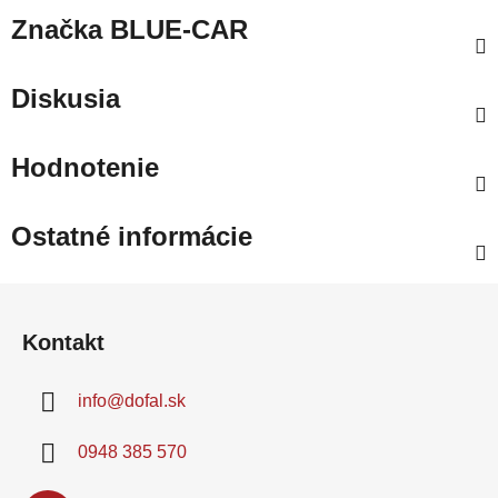
Značka
BLUE-CAR
Diskusia
Hodnotenie
Ostatné informácie
Z
á
Kontakt
p
ä
info
@
dofal.sk
t
i
0948 385 570
e