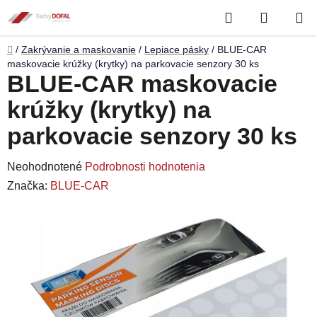
Prejsť
Hľadať
NÁKUP
na
obsah
KOŠÍK
Domov
/
Zakrývanie a maskovanie
/
Lepiace pásky
/
BLUE-CAR
maskovacie krúžky (krytky) na parkovacie senzory 30 ks
BLUE-CAR maskovacie
krúžky (krytky) na
parkovacie senzory 30 ks
Priemerné
Neohodnotené
Podrobnosti hodnotenia
hodnotenie
Značka:
BLUE-CAR
produktu
je
0,0
z
5
hviezdičiek.