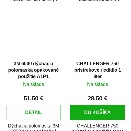
vodovzdorný brúsny
plastové časti karosérie.
papier určený
Je vhodná na...
predovšetkým pre...
3M 6000 dýchacia
CHALLENGER 750
polomaska opakované
prístrekové riedidlo 1
použitie A1P1
liter
Na sklade
Na sklade
51,50 €
28,50 €
DETAIL
DO KOŠÍKA
Dýchacia polomaska 3M
CHALLENGER 750