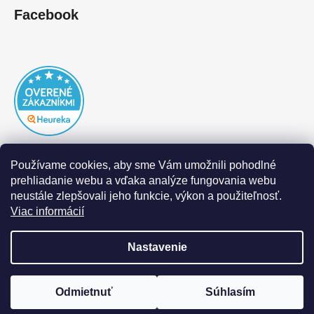
Facebook
Používame cookies, aby sme Vám umožnili pohodlné
prehliadanie webu a vďaka analýze fungovania webu
neustále zlepšovali jeho funkcie, výkon a použiteľnosť.
Viac informácií
Nastavenie
Vytvoril Shoptet
|
Realizoval Appgrade
Odmietnuť
Súhlasím
Copyright 2026
DOFAL autolaky
. Všetky práva
vyhradené.
Upraviť nastavenie cookies