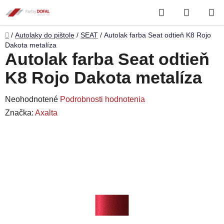
Prejsť
Hľadať
NÁKUP
na
obsah
KOŠÍK
Domov
/
Autolaky do pištole
/
SEAT
/
Autolak farba Seat odtieň K8 Rojo
Dakota metalíza
Autolak farba Seat odtieň
K8 Rojo Dakota metalíza
Priemerné
Neohodnotené
Podrobnosti hodnotenia
hodnotenie
Značka:
Axalta
produktu
je
0,0
z
5
hviezdičiek.