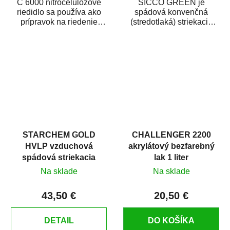
C 6000 nitrocelulózové
SICCO GREEN je
riedidlo sa používa ako
spádová konvenčná
prípravok na riedenie
(stredotlaká) striekacia
nitrocelulózových
pištoľ určená najmä pre
náterových látok a...
autolakovanie (opravy...
STARCHEM GOLD
CHALLENGER 2200
HVLP vzduchová
akrylátový bezfarebný
spádová striekacia
lak 1 liter
pištoľ
Na sklade
Na sklade
43,50 €
20,50 €
DETAIL
DO KOŠÍKA