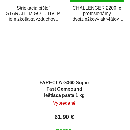
Striekacia pištoľ
CHALLENGER 2200 je
STARCHEM GOLD HVLP
profesionálny
je nízkotlaká vzduchová
dvojzložkový akrylátový
striekacia pištoľ s hornou
bezfarebný lak na
nádobkou. Je vhodná...
metalízy a perleťové
laky....
FARECLA G360 Super
Fast Compound
leštiaca pasta 1 kg
Vypredané
61,90 €