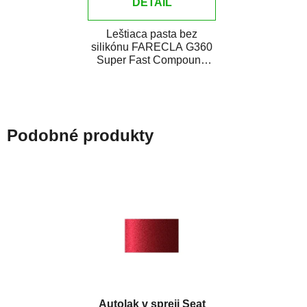
DETAIL
Leštiaca pasta bez
silikónu FARECLA G360
Super Fast Compound
je všestranná leštiaca
pasta novej generácie...
Podobné produkty
Autolak v spreji Seat