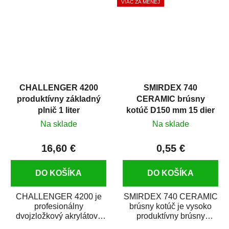
VIAC ZA MENEJ
CHALLENGER 4200
SMIRDEX 740
produktívny základný
CERAMIC brúsny
plnič 1 liter
kotúč D150 mm 15 dier
suchý zips P600
Na sklade
Na sklade
16,60 €
0,55 €
DO KOŠÍKA
DO KOŠÍKA
CHALLENGER 4200 je
SMIRDEX 740 CERAMIC
profesionálny
brúsny kotúč je vysoko
dvojzložkový akrylátový
produktívny brúsny
základný plnič (surfacer).
materiál s rýchlym úberom