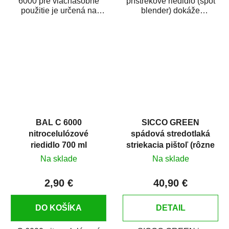
6000 pre viacnásobné
prístrekové riedidlo (spot
použitie je určená na
blender) dokáže
ochranu dýchania
jednoducho zneviditeľniť
v stavebníctve,...
opravy laku karosérie....
BAL C 6000
SICCO GREEN
nitrocelulózové
spádová stredotlaká
riedidlo 700 ml
striekacia pištoľ (rôzne
trysky)
Na sklade
Na sklade
2,90 €
40,90 €
DO KOŠÍKA
DETAIL