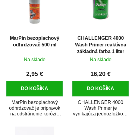
MarPin bezoplachový
CHALLENGER 4000
odhrdzovač 500 ml
Wash Primer reaktívna
základná farba 1 liter
Na sklade
Na sklade
2,95 €
16,20 €
DO KOŠÍKA
DO KOŠÍKA
MarPin bezoplachový
CHALLENGER 4000
odhrdzovač je prípravok
Wash Primer je
na odstránenie korózie
vynikajúca jednozložková
(hrdze) z kovových
reaktívna základná farba.
predmetov....
Je vhodná ako
základová...