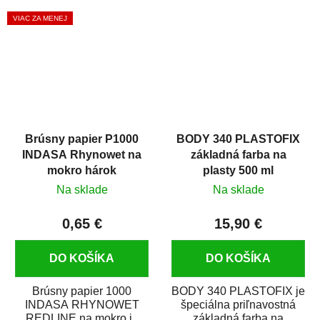
Ľahko sa nanáša, dobre...
brúseného povrchu....
VIAC ZA MENEJ
Brúsny papier P1000
BODY 340 PLASTOFIX
INDASA Rhynowet na
základná farba na
mokro hárok
plasty 500 ml
Na sklade
Na sklade
0,65 €
15,90 €
DO KOŠÍKA
DO KOŠÍKA
Brúsny papier 1000
BODY 340 PLASTOFIX je
INDASA RHYNOWET
špeciálna priľnavostná
REDLINE na mokro je
základná farba na