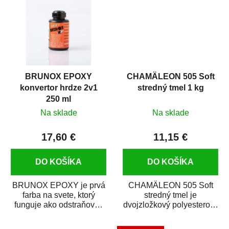
BRUNOX EPOXY
CHAMÄLEON 505 Soft
konvertor hrdze 2v1
stredný tmel 1 kg
250 ml
Na sklade
Na sklade
17,60 €
11,15 €
DO KOŠÍKA
DO KOŠÍKA
BRUNOX EPOXY je prvá
CHAMÄLEON 505 Soft
farba na svete, ktorý
stredný tmel je
funguje ako odstraňovač
dvojzložkový polyesterový
hrdze s epoxidovou
špachtľový tmel na
živicou. Bola...
menšie nerovnosti. Má...