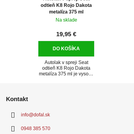
odtieň K8 Rojo Dakota
metalíza 375 ml
Na sklade
19,95 €
DO KOŠÍKA
Autolak v spreji Seat
odtieň K8 Rojo Dakota
metalíza 375 ml je vysoko
kvalitná farba na auto v
Z
spreji na...
á
Kontakt
p
ä
info
@
dofal.sk
t
i
0948 385 570
e