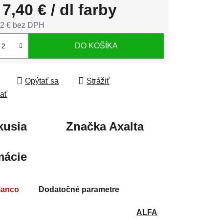
d
7,40 €
/ dl farby
2 €
bez DPH
tková cena:
DO KOŠÍKA
Opýtať sa
Strážiť
ľať
kusia
Značka
Axalta
mácie
Bianco
Dodatočné parametre
ALFA