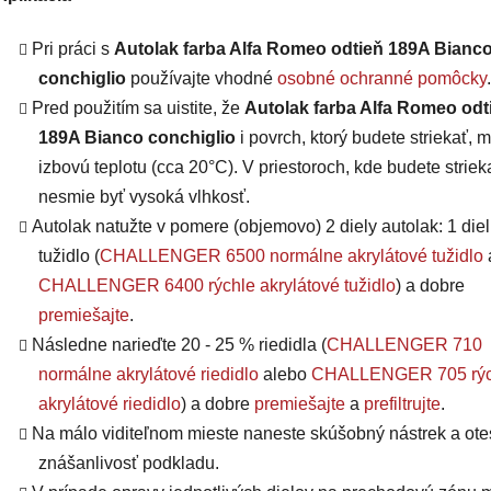
Pri práci s
Autolak farba Alfa Romeo odtieň 189A Bianc
conchiglio
používajte vhodné
osobné ochranné pomôcky
.
Pred použitím sa uistite, že
Autolak farba Alfa Romeo odt
189A Bianco conchiglio
i povrch, ktorý budete striekať, 
izbovú teplotu (cca 20°C). V priestoroch, kde budete striek
nesmie byť vysoká vlhkosť.
Autolak natužte v pomere (objemovo) 2 diely autolak: 1 diel
tužidlo (
CHALLENGER 6500 normálne akrylátové tužidlo
CHALLENGER 6400 rýchle akrylátové tužidlo
) a dobre
premiešajte
.
Následne narieďte 20 - 25 % riedidla (
CHALLENGER 710
normálne akrylátové riedidlo
alebo
CHALLENGER 705 rýc
akrylátové riedidlo
) a dobre
premiešajte
a
prefiltrujte
.
Na málo viditeľnom mieste naneste skúšobný nástrek a otes
znášanlivosť podkladu.