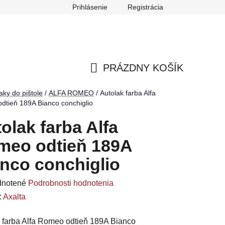
Prihlásenie
Registrácia
ch údajov
Reklamačný poriadok
Odstúpenie od zmluvy
PRÁZDNY KOŠÍK
NÁKUPNÝ
aky do pištole
/
ALFA ROMEO
/
Autolak farba Alfa
dtieň 189A Bianco conchiglio
KOŠÍK
olak farba Alfa
meo odtieň 189A
nco conchiglio
rné
notené
Podrobnosti hodnotenia
enie
:
Axalta
u
 farba Alfa Romeo odtieň 189A Bianco