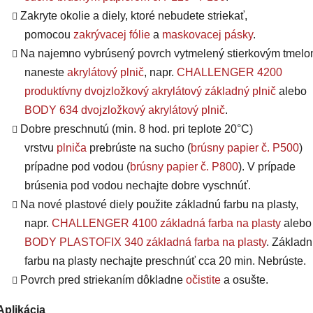
Zakryte okolie a diely, ktoré nebudete striekať,
pomocou
zakrývacej fólie
a
maskovacej pásky
.
Na najemno vybrúsený povrch vytmelený stierkovým tmel
naneste
akrylátový plnič
, napr.
CHALLENGER 4200
produktívny dvojzložkový akrylátový základný plnič
alebo
BODY 634 dvojzložkový akrylátový plnič
.
Dobre preschnutú (min. 8 hod. pri teplote 20°C)
vrstvu
plniča
prebrúste na sucho (
brúsny papier č. P500
)
prípadne pod vodou (
brúsny papier č. P800
). V prípade
brúsenia pod vodou nechajte dobre vyschnúť.
Na nové plastové diely použite základnú farbu na plasty,
napr.
CHALLENGER 4100 základná farba na plasty
alebo
BODY PLASTOFIX 340 základná farba na plasty
. Základ
farbu na plasty nechajte preschnúť cca 20 min. Nebrúste.
Povrch pred striekaním dôkladne
očistite
a osušte.
Aplikácia