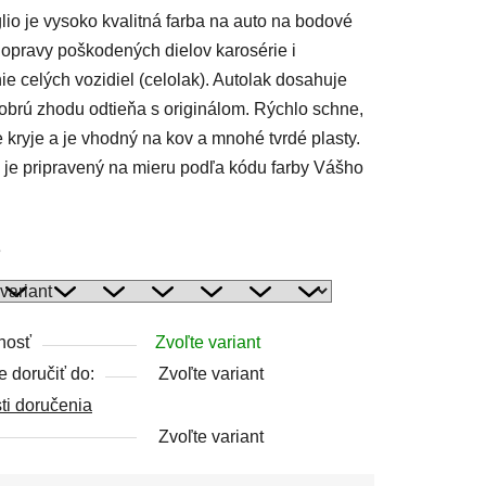
lio je vysoko kvalitná farba na auto na bodové
 opravy poškodených dielov karosérie i
nie celých vozidiel (celolak). Autolak dosahuje
obrú zhodu odtieňa s originálom. Rýchlo schne,
čiek.
 kryje a je vhodný na kov a mnohé tvrdé plasty.
 je pripravený na mieru podľa kódu farby Vášho
e
nosť
Zvoľte variant
 doručiť do:
Zvoľte variant
ti doručenia
Zvoľte variant