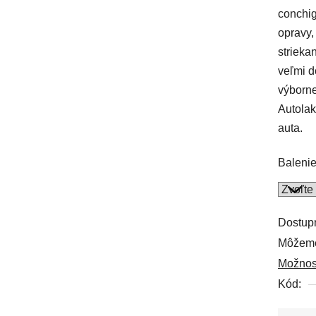
conchig
0,0
opravy,
z
strieka
5
veľmi d
hviezdi
výborne
Autolak
auta.
Baleni
Dostup
Môžeme
Možnos
Kód: