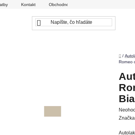
atby
Kontakt
Obchodné podmienky
Ochrana osobný
Domov
/
Autol
Romeo o
Aut
Ro
Bia
Prieme
Neohod
hodnot
Značka
produkt
Autolak
je