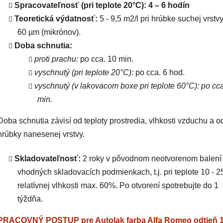
Spracovateľnosť (pri teplote 20°C): 4 – 6 hodín
Teoretická výdatnosť:
5 - 9,5 m2/l pri hrúbke suchej vrstv
60 µm (mikrónov).
Doba schnutia:
proti prachu:
po cca. 10 min.
vyschnutý (pri teplote 20°C):
po cca. 6 hod.
vyschnutý (v lakovacom boxe pri teplote 60°C): po cc
min.
Doba schnutia závisí od teploty prostredia, vlhkosti vzduchu a o
hrúbky nanesenej vrstvy.
Skladovateľnosť:
2 roky v pôvodnom neotvorenom balení 
vhodných skladovacích podmienkach, t.j. pri teplote 10 - 2
relatívnej vlhkosti max. 60%. Po otvorení spotrebujte do 1
týždňa.
PRACOVNÝ POSTUP pre Autolak farba Alfa Romeo odtieň 