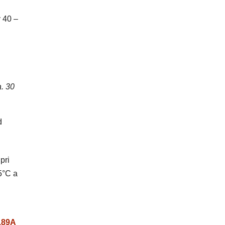
y 40 –
a. 30
d
pri
5°C a
189A