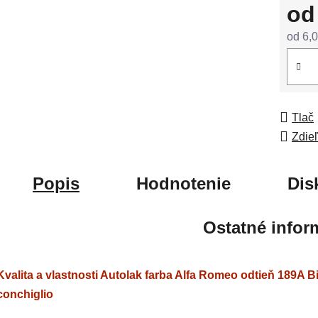
o
od
6,0
Jedno
Tlač
Zdie
Popis
Hodnotenie
Dis
Ostatné infor
Kvalita a vlastnosti Autolak farba Alfa Romeo odtieň 189A 
conchiglio