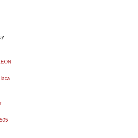
by
LEON
niaca
r
505