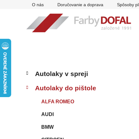
Prejsť
O nás
Doručovanie a doprava
Spôsoby pl
na
obsah
B
K
Preskočiť
Autolaky v spreji
a
kategórie
o
t
č
Autolaky do pištole
e
n
g
ý
ALFA ROMEO
ó
p
r
AUDI
i
a
e
n
BMW
e