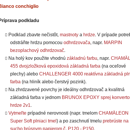
Bianco conchiglio
Príprava podkladu
Podklad zbavte nečistôt,
mastnoty
a
hrdze
. V prípade potre
odstráňte hrdzu pomocou
odhrdzovača
, napr.
MARPIN
bezoplachový odhrdzovač
.
Na holý kov použite vhodnú
základnú farbu
, napr.
CHAMÄ
455 dvojzložková epoxidová základná farba
(na oceľové
plechy) alebo
CHALLENGER
4000 reaktívna základná pl
farba
(na hliník alebo čerstvý pozink).
Na zhrdzavené povrchy je ideálny odhrdzovač a kvalitná
základná farba v jednom
BRUNOX EPOXY sprej konverto
hrdze 2v1
.
Vytmeľte
prípadné nerovnosti (napr. tmelom
CHAMÄLEON 
Super Soft plniaci tmel
) a po zaschnutí tmelu
prebrúste na
sucho brúsnym papierom č. P120 - P150
.