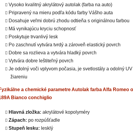
Vysoko kvalitný akrylátový autolak (farba na auto)
Pripravený na mieru podľa kódu farby Vášho auta
Dosahuje veľmi dobrú zhodu odtieňa s originálnou farbou
Má vynikajúcu kryciu schopnosť
Poskytuje trvanlivý lesk
Po zaschnutí vytvára tvrdý a zároveň elastický povrch
Dobre sa rozlieva a vytvára hladký povrch
Vytvára dobre leštiteľný povrch
Je odolný voči vplyvom počasia, je svetlostály a odolný UV
žiareniu
Fyzikálne a chemické parametre Autolak farba Alfa Romeo o
189A Bianco conchiglio
Hlavná zložka:
akrylátové kopolyméry
Zápach:
po rozpúšťadle
Stupeň lesku:
lesklý