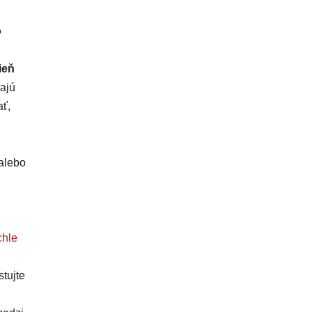
o
ieň
majú
ať,
alebo
hle
tujte