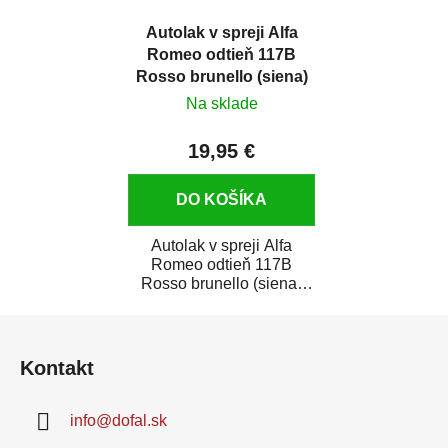
Autolak v spreji Alfa
Romeo odtieň 117B
Rosso brunello (siena)
metalíza 375 ml
Na sklade
19,95 €
DO KOŠÍKA
Autolak v spreji Alfa
Romeo odtieň 117B
Rosso brunello (siena)
metalíza 375 ml je vysoko
Z
kvalitná farba na...
á
Kontakt
p
ä
info
@
dofal.sk
t