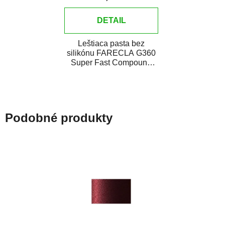
DETAIL
Leštiaca pasta bez
silikónu FARECLA G360
Super Fast Compound
je všestranná leštiaca
pasta novej generácie...
Podobné produkty