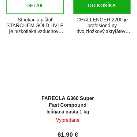
DETAIL
DO KOŠÍKA
Striekacia pištoľ
CHALLENGER 2200 je
STARCHEM GOLD HVLP
profesionálny
je nízkotlaká vzduchová
dvojzložkový akrylátový
striekacia pištoľ s hornou
bezfarebný lak na
nádobkou. Je vhodná...
metalízy a perleťové
laky....
FARECLA G360 Super
Fast Compound
leštiaca pasta 1 kg
Vypredané
61,90 €