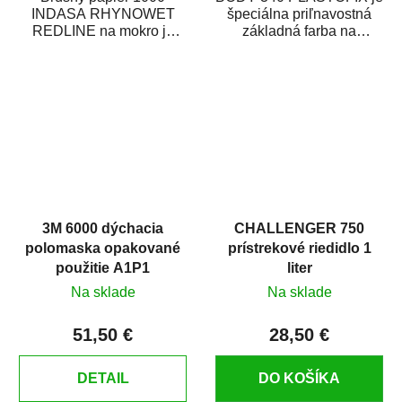
INDASA RHYNOWET
špeciálna priľnavostná
REDLINE na mokro je
základná farba na
vodovzdorný brúsny
plastové časti karosérie.
papier určený
Je vhodná na...
predovšetkým pre...
3M 6000 dýchacia
CHALLENGER 750
polomaska opakované
prístrekové riedidlo 1
použitie A1P1
liter
Na sklade
Na sklade
51,50 €
28,50 €
DETAIL
DO KOŠÍKA