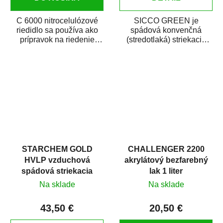
C 6000 nitrocelulózové
SICCO GREEN je
riedidlo sa používa ako
spádová konvenčná
prípravok na riedenie
(stredotlaká) striekacia
nitrocelulózových
pištoľ určená najmä pre
náterových látok a...
autolakovanie (opravy...
STARCHEM GOLD
CHALLENGER 2200
HVLP vzduchová
akrylátový bezfarebný
spádová striekacia
lak 1 liter
pištoľ
Na sklade
Na sklade
43,50 €
20,50 €