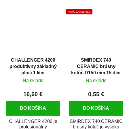
hrdze s epoxidovou
špachtľový tmel na
živicou. Bola...
menšie nerovnosti. Má...
VIAC ZA MENEJ
CHALLENGER 4200
SMIRDEX 740
produktívny základný
CERAMIC brúsny
plnič 1 liter
kotúč D150 mm 15 dier
suchý zips P600
Na sklade
Na sklade
16,60 €
0,55 €
DO KOŠÍKA
DO KOŠÍKA
CHALLENGER 4200 je
SMIRDEX 740 CERAMIC
profesionálny
brúsny kotúč je vysoko