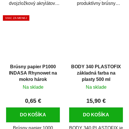
dvojzložkový akrylátový
produktívny brúsny
základný plnič (surfacer).
materiál s rýchlym úberom
Ľahko sa nanáša, dobre...
brúseného povrchu....
VIAC ZA MENEJ
Brúsny papier P1000
BODY 340 PLASTOFIX
INDASA Rhynowet na
základná farba na
mokro hárok
plasty 500 ml
Na sklade
Na sklade
0,65 €
15,90 €
DO KOŠÍKA
DO KOŠÍKA
Brúsny papier 1000
BODY 340 PLASTOFIX je