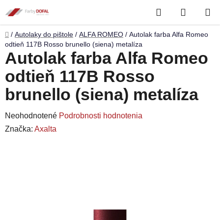
Prejsť
Hľadať
NÁKUP
na
obsah
KOŠÍK
Domov
/
Autolaky do pištole
/
ALFA ROMEO
/
Autolak farba Alfa Romeo
odtieň 117B Rosso brunello (siena) metalíza
Autolak farba Alfa Romeo
odtieň 117B Rosso
brunello (siena) metalíza
Priemerné
Neohodnotené
Podrobnosti hodnotenia
hodnotenie
Značka:
Axalta
produktu
je
0,0
z
5
hviezdičiek.