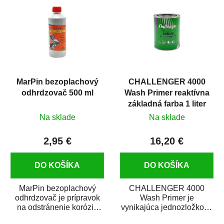
MarPin bezoplachový
CHALLENGER 4000
odhrdzovač 500 ml
Wash Primer reaktívna
základná farba 1 liter
Na sklade
Na sklade
2,95 €
16,20 €
DO KOŠÍKA
DO KOŠÍKA
MarPin bezoplachový
CHALLENGER 4000
odhrdzovač je prípravok
Wash Primer je
na odstránenie korózie
vynikajúca jednozložková
(hrdze) z kovových
reaktívna základná farba.