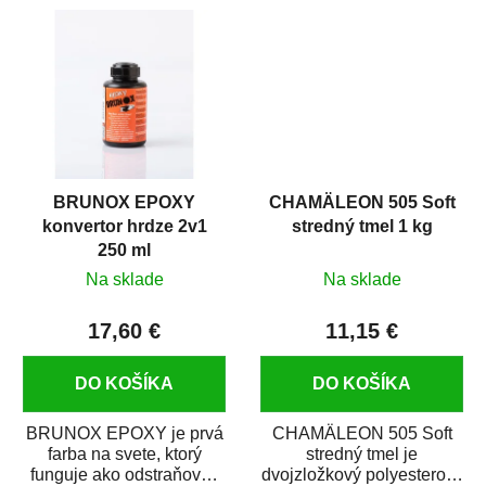
predmetov....
Je vhodná ako
základová...
BRUNOX EPOXY
CHAMÄLEON 505 Soft
konvertor hrdze 2v1
stredný tmel 1 kg
250 ml
Na sklade
Na sklade
17,60 €
11,15 €
DO KOŠÍKA
DO KOŠÍKA
BRUNOX EPOXY je prvá
CHAMÄLEON 505 Soft
farba na svete, ktorý
stredný tmel je
funguje ako odstraňovač
dvojzložkový polyesterový