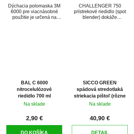
Dýchacia polomaska 3M
CHALLENGER 750
6000 pre viacnásobné
prístrekové riedidlo (spot
použitie je určená na
blender) dokáže
ochranu dýchania
jednoducho zneviditeľniť
v stavebníctve,...
opravy laku karosérie....
BAL C 6000
SICCO GREEN
nitrocelulózové
spádová stredotlaká
riedidlo 700 ml
striekacia pištoľ (rôzne
trysky)
Na sklade
Na sklade
2,90 €
40,90 €
DO KOŠÍKA
DETAIL