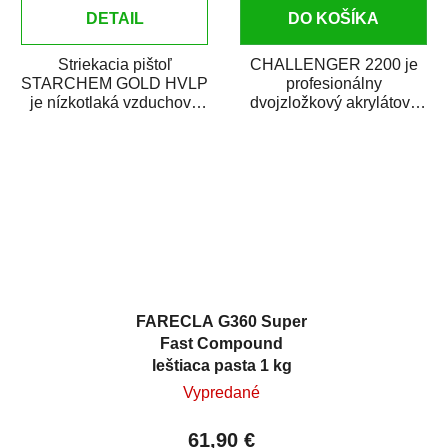
DETAIL
DO KOŠÍKA
Striekacia pištoľ
CHALLENGER 2200 je
STARCHEM GOLD HVLP
profesionálny
je nízkotlaká vzduchová
dvojzložkový akrylátový
striekacia pištoľ s hornou
bezfarebný lak na
nádobkou. Je vhodná...
metalízy a perleťové
laky....
FARECLA G360 Super
Fast Compound
leštiaca pasta 1 kg
Vypredané
61,90 €