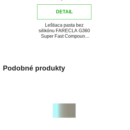
DETAIL
Leštiaca pasta bez
silikónu FARECLA G360
Super Fast Compound
je všestranná leštiaca
pasta novej generácie...
Podobné produkty