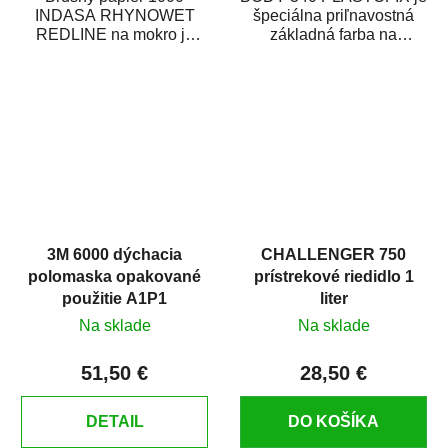
INDASA RHYNOWET
špeciálna priľnavostná
REDLINE na mokro je
základná farba na
vodovzdorný brúsny
plastové časti karosérie.
papier určený
Je vhodná na...
predovšetkým pre...
3M 6000 dýchacia
CHALLENGER 750
polomaska opakované
prístrekové riedidlo 1
použitie A1P1
liter
Na sklade
Na sklade
51,50 €
28,50 €
DETAIL
DO KOŠÍKA