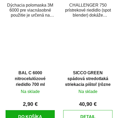
Dýchacia polomaska 3M
CHALLENGER 750
6000 pre viacnásobné
prístrekové riedidlo (spot
použitie je určená na
blender) dokáže
ochranu dýchania
jednoducho zneviditeľniť
v stavebníctve,...
opravy laku karosérie....
BAL C 6000
SICCO GREEN
nitrocelulózové
spádová stredotlaká
riedidlo 700 ml
striekacia pištoľ (rôzne
trysky)
Na sklade
Na sklade
2,90 €
40,90 €
DO KOŠÍKA
DETAIL