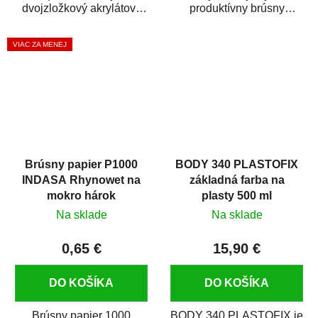
dvojzložkový akrylátový
produktívny brúsny
základný plnič (surfacer).
materiál s rýchlym úberom
Ľahko sa nanáša, dobre...
brúseného povrchu....
VIAC ZA MENEJ
Brúsny papier P1000
BODY 340 PLASTOFIX
INDASA Rhynowet na
základná farba na
mokro hárok
plasty 500 ml
Na sklade
Na sklade
0,65 €
15,90 €
DO KOŠÍKA
DO KOŠÍKA
Brúsny papier 1000
BODY 340 PLASTOFIX je