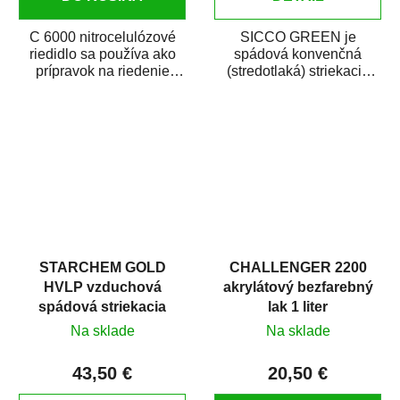
C 6000 nitrocelulózové
SICCO GREEN je
riedidlo sa používa ako
spádová konvenčná
prípravok na riedenie
(stredotlaká) striekacia
nitrocelulózových
pištoľ určená najmä pre
náterových látok a...
autolakovanie (opravy...
STARCHEM GOLD
CHALLENGER 2200
HVLP vzduchová
akrylátový bezfarebný
spádová striekacia
lak 1 liter
pištoľ
Na sklade
Na sklade
43,50 €
20,50 €