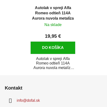
Autolak v spreji Alfa
Romeo odtieň 114A
Aurora nuvola metalíza
375 ml
Na sklade
19,95 €
DO KOŠÍKA
Autolak v spreji Alfa
Romeo odtieň 114A
Aurora nuvola metalíza
375 ml je vysoko kvalitná
Z
farba na auto v...
á
Kontakt
p
ä
info
@
dofal.sk
t