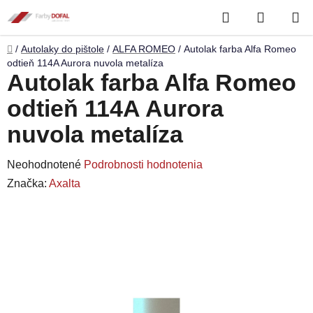
Prejsť
Hľadať
NÁKUP
na
obsah
KOŠÍK
Domov
/
Autolaky do pištole
/
ALFA ROMEO
/
Autolak farba Alfa Romeo
odtieň 114A Aurora nuvola metalíza
Autolak farba Alfa Romeo
odtieň 114A Aurora
nuvola metalíza
Priemerné
Neohodnotené
Podrobnosti hodnotenia
hodnotenie
Značka:
Axalta
produktu
je
0,0
z
5
hviezdičiek.