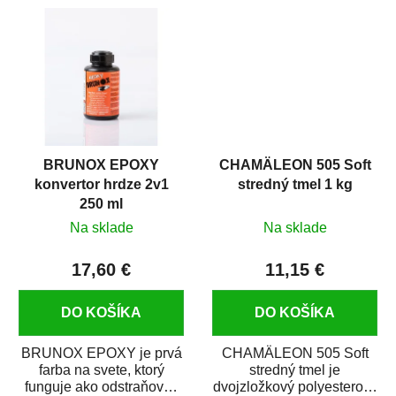
predmetov....
Je vhodná ako
základová...
BRUNOX EPOXY
CHAMÄLEON 505 Soft
konvertor hrdze 2v1
stredný tmel 1 kg
250 ml
Na sklade
Na sklade
17,60 €
11,15 €
DO KOŠÍKA
DO KOŠÍKA
BRUNOX EPOXY je prvá
CHAMÄLEON 505 Soft
farba na svete, ktorý
stredný tmel je
funguje ako odstraňovač
dvojzložkový polyesterový