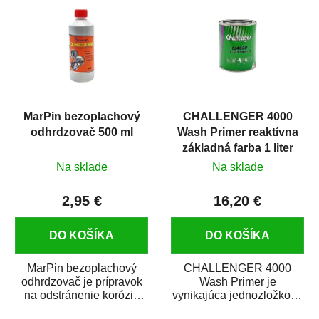
MarPin bezoplachový
CHALLENGER 4000
odhrdzovač 500 ml
Wash Primer reaktívna
základná farba 1 liter
Na sklade
Na sklade
2,95 €
16,20 €
DO KOŠÍKA
DO KOŠÍKA
MarPin bezoplachový
CHALLENGER 4000
odhrdzovač je prípravok
Wash Primer je
na odstránenie korózie
vynikajúca jednozložková
(hrdze) z kovových
reaktívna základná farba.