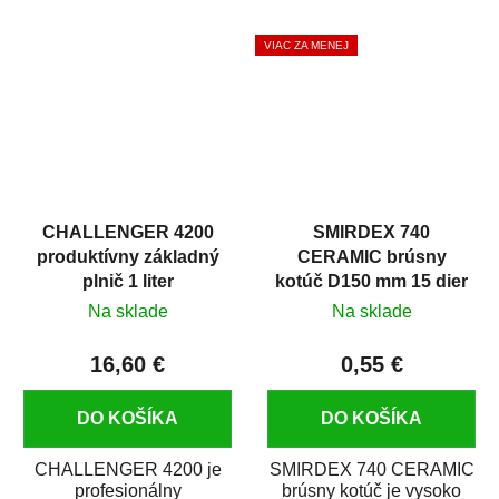
hrdze s epoxidovou
špachtľový tmel na
živicou. Bola...
menšie nerovnosti. Má...
VIAC ZA MENEJ
CHALLENGER 4200
SMIRDEX 740
produktívny základný
CERAMIC brúsny
plnič 1 liter
kotúč D150 mm 15 dier
suchý zips P600
Na sklade
Na sklade
16,60 €
0,55 €
DO KOŠÍKA
DO KOŠÍKA
CHALLENGER 4200 je
SMIRDEX 740 CERAMIC
profesionálny
brúsny kotúč je vysoko