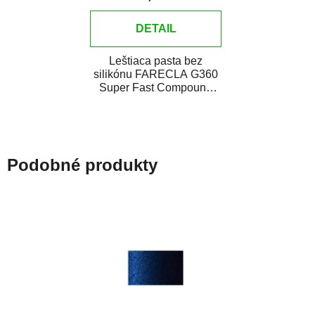
DETAIL
Leštiaca pasta bez
silikónu FARECLA G360
Super Fast Compound
je všestranná leštiaca
pasta novej generácie...
Podobné produkty