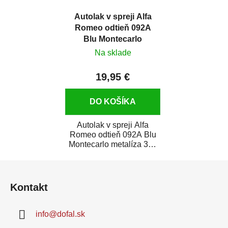
Autolak v spreji Alfa
Romeo odtieň 092A
Blu Montecarlo
metalíza 375 ml
Na sklade
19,95 €
DO KOŠÍKA
Autolak v spreji Alfa
Romeo odtieň 092A Blu
Montecarlo metalíza 375
ml je vysoko kvalitná farba
Z
na auto v...
á
Kontakt
p
ä
info
@
dofal.sk
t