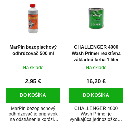
MarPin bezoplachový
CHALLENGER 4000
odhrdzovač 500 ml
Wash Primer reaktívna
základná farba 1 liter
Na sklade
Na sklade
2,95 €
16,20 €
DO KOŠÍKA
DO KOŠÍKA
MarPin bezoplachový
CHALLENGER 4000
odhrdzovač je prípravok
Wash Primer je
na odstránenie korózie
vynikajúca jednozložková
(hrdze) z kovových
reaktívna základná farba.