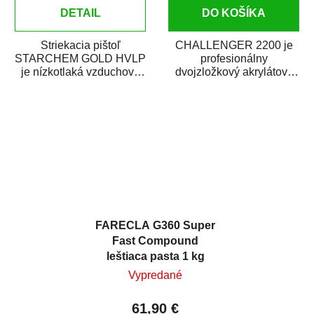
DETAIL
DO KOŠÍKA
Striekacia pištoľ
CHALLENGER 2200 je
STARCHEM GOLD HVLP
profesionálny
je nízkotlaká vzduchová
dvojzložkový akrylátový
striekacia pištoľ s hornou
bezfarebný lak na
nádobkou. Je vhodná...
metalízy a perleťové
laky....
FARECLA G360 Super
Fast Compound
leštiaca pasta 1 kg
Vypredané
61,90 €