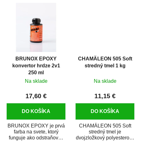
predmetov....
Je vhodná ako
základová...
BRUNOX EPOXY
CHAMÄLEON 505 Soft
konvertor hrdze 2v1
stredný tmel 1 kg
250 ml
Na sklade
Na sklade
17,60 €
11,15 €
DO KOŠÍKA
DO KOŠÍKA
BRUNOX EPOXY je prvá
CHAMÄLEON 505 Soft
farba na svete, ktorý
stredný tmel je
funguje ako odstraňovač
dvojzložkový polyesterový