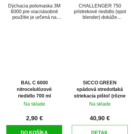
Dýchacia polomaska 3M
CHALLENGER 750
6000 pre viacnásobné
prístrekové riedidlo (spot
použitie je určená na
blender) dokáže
ochranu dýchania
jednoducho zneviditeľniť
v stavebníctve,...
opravy laku karosérie....
BAL C 6000
SICCO GREEN
nitrocelulózové
spádová stredotlaká
riedidlo 700 ml
striekacia pištoľ (rôzne
trysky)
Na sklade
Na sklade
2,90 €
40,90 €
DO KOŠÍKA
DETAIL