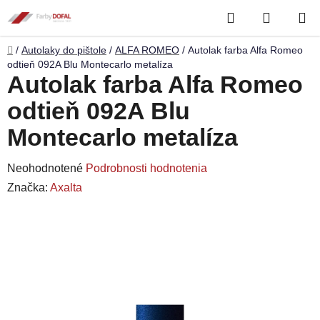
Prejsť
Hľadať
NÁKUP
na
obsah
KOŠÍK
Domov
/
Autolaky do pištole
/
ALFA ROMEO
/
Autolak farba Alfa Romeo
odtieň 092A Blu Montecarlo metalíza
Autolak farba Alfa Romeo
odtieň 092A Blu
Montecarlo metalíza
Priemerné
Neohodnotené
Podrobnosti hodnotenia
hodnotenie
Značka:
Axalta
produktu
je
0,0
z
5
hviezdičiek.