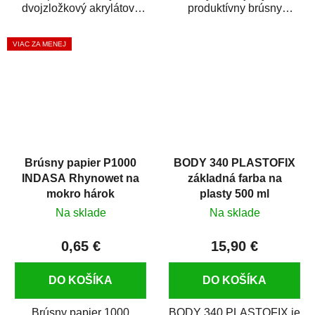
dvojzložkový akrylátový
produktívny brúsny
základný plnič (surfacer).
materiál s rýchlym úberom
Ľahko sa nanáša, dobre...
brúseného povrchu....
VIAC ZA MENEJ
Brúsny papier P1000
BODY 340 PLASTOFIX
INDASA Rhynowet na
základná farba na
mokro hárok
plasty 500 ml
Na sklade
Na sklade
0,65 €
15,90 €
DO KOŠÍKA
DO KOŠÍKA
Brúsny papier 1000
BODY 340 PLASTOFIX je