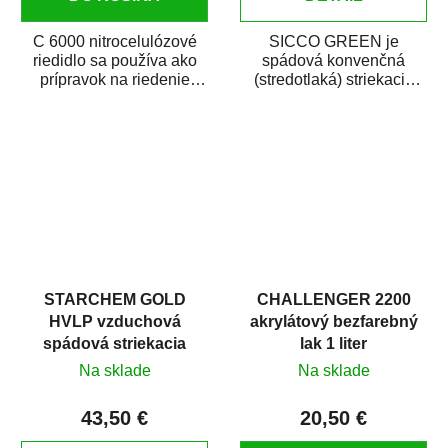
C 6000 nitrocelulózové
SICCO GREEN je
riedidlo sa používa ako
spádová konvenčná
prípravok na riedenie
(stredotlaká) striekacia
nitrocelulózových
pištoľ určená najmä pre
náterových látok a...
autolakovanie (opravy...
STARCHEM GOLD
CHALLENGER 2200
HVLP vzduchová
akrylátový bezfarebný
spádová striekacia
lak 1 liter
pištoľ
Na sklade
Na sklade
43,50 €
20,50 €