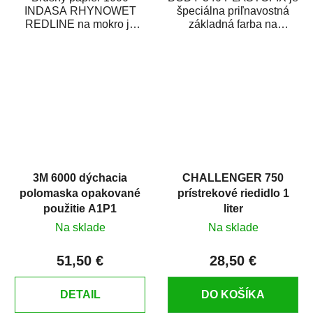
INDASA RHYNOWET
špeciálna priľnavostná
REDLINE na mokro je
základná farba na
vodovzdorný brúsny
plastové časti karosérie.
papier určený
Je vhodná na...
predovšetkým pre...
3M 6000 dýchacia
CHALLENGER 750
polomaska opakované
prístrekové riedidlo 1
použitie A1P1
liter
Na sklade
Na sklade
51,50 €
28,50 €
DETAIL
DO KOŠÍKA