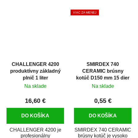
hrdze s epoxidovou
špachtľový tmel na
živicou. Bola...
menšie nerovnosti. Má...
VIAC ZA MENEJ
CHALLENGER 4200
SMIRDEX 740
produktívny základný
CERAMIC brúsny
plnič 1 liter
kotúč D150 mm 15 dier
suchý zips P600
Na sklade
Na sklade
16,60 €
0,55 €
DO KOŠÍKA
DO KOŠÍKA
CHALLENGER 4200 je
SMIRDEX 740 CERAMIC
profesionálny
brúsny kotúč je vysoko